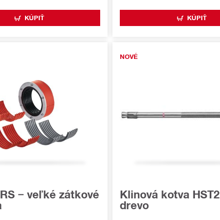
KÚPIŤ
KÚPIŤ
NOVÉ
RS − veľké zátkové
Klinová kotva HST2
a
drevo