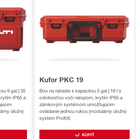
Kufor PKC 19
ou 9 gal | 35
Box na náradie s kapacitou 5 gal | 19 l s
krytím IP65 a
odolnosťou voči nárazom, krytím IP65 a
júcim
zámkovým systémom umožňujúcim
árny úložný
ovládanie jednou rukou (modulárny úložný
systém ProKit)
KÚPIŤ