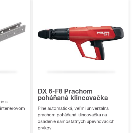
DX 6-F8 Prachom
poháňaná klincovačka
ie s
interiérovom
Plne automatická, veľmi univerzálna
prachom poháňaná klincovačka na
osadenie samostatných upevňovacích
prvkov