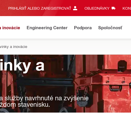
PRIHLÁSIŤ ALEBO ZAREGISTROVAŤ
OBJEDNÁVKY
KONT
a inovácie
Engineering Center
Podpora
Spoločnosť
vinky a inovácie
inky a
 a služby navrhnuté na zvýšenie
každom stavenisku.