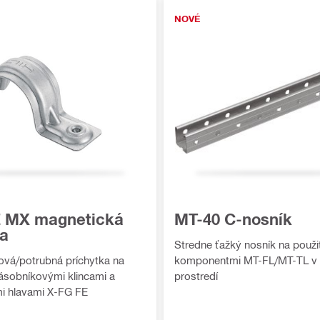
NOVÉ
 MX magnetická
MT-40 C-nosník
ka
Stredne ťažký nosník na použit
vá/potrubná príchytka na
komponentmi MT-FL/MT-TL v 
zásobníkovými klincami a
prostredí
i hlavami X-FG FE