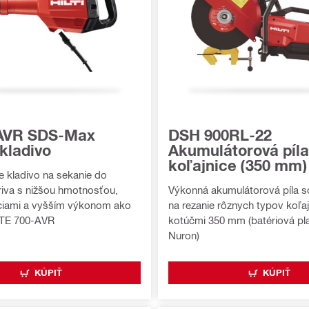
-AVR SDS-Max
DSH 900RL-22
kladivo
Akumulátorová píla
koľajnice (350 mm)
e kladivo na sekanie do
iva s nižšou hmotnosťou,
Výkonná akumulátorová píla s
áciami a vyšším výkonom ako
na rezanie rôznych typov koľaj
TE 700-AVR
kotúčmi 350 mm (batériová pl
Nuron)
KÚPIŤ
KÚPIŤ