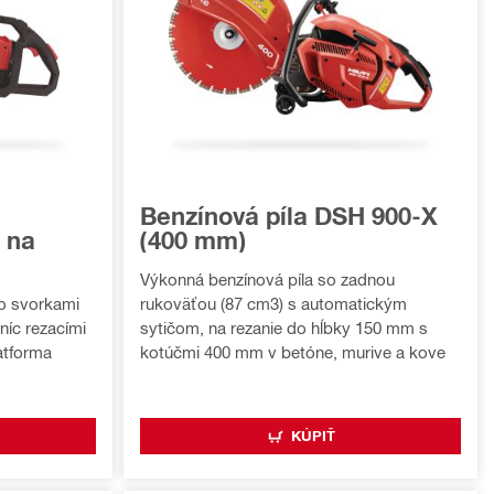
Benzínová píla DSH 900-X
 na
(400 mm)
Výkonná benzínová píla so zadnou
o svorkami
rukoväťou (87 cm3) s automatickým
níc rezacími
sytičom, na rezanie do hĺbky 150 mm s
atforma
kotúčmi 400 mm v betóne, murive a kove
KÚPIŤ