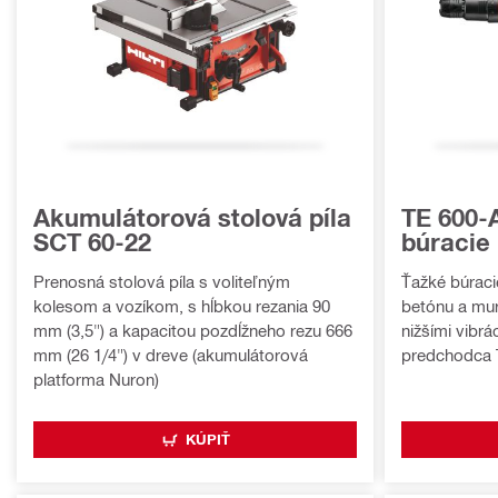
Akumulátorová stolová píla
TE 600
SCT 60-22
búracie 
Prenosná stolová píla s voliteľným
Ťažké búraci
kolesom a vozíkom, s hĺbkou rezania 90
betónu a mur
mm (3,5") a kapacitou pozdĺžneho rezu 666
nižšími vibr
mm (26 1/4") v dreve (akumulátorová
predchodca 
platforma Nuron)
KÚPIŤ