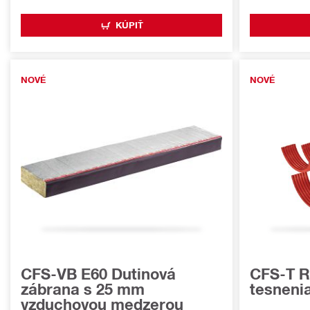
KÚPIŤ
NOVÉ
NOVÉ
CFS-VB E60 Dutinová
CFS-T R
zábrana s 25 mm
tesneni
vzduchovou medzerou