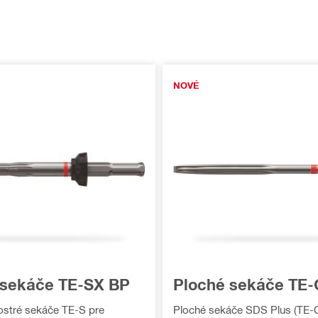
NOVÉ
 sekáče TE-SX BP
Ploché sekáče TE-
ostré sekáče TE-S pre
Ploché sekáče SDS Plus (TE-C