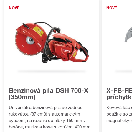
NOVÉ
NOVÉ
Benzínová píla DSH 700-X
X-FB-FE
(350mm)
príchyt
Univerzálna benzínová píla so zadnou
Kovová káblo
rukoväťou (87 cm3) s automatickým
použitie so 
sytičom, na rezanie do hĺbky 150 mm v
magnetickým
betóne, murive a kove s kotúčmi 400 mm