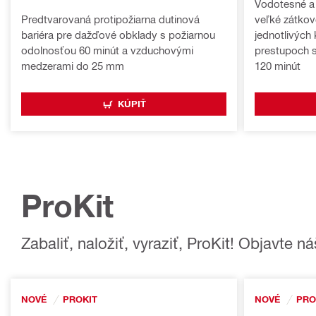
Vodotesné a 
Predtvarovaná protipožiarna dutinová
veľké zátkov
bariéra pre dažďové obklady s požiarnou
jednotlivých
odolnosťou 60 minút a vzduchovými
prestupoch s
medzerami do 25 mm
120 minút
KÚPIŤ
ProKit
Zabaliť, naložiť, vyraziť, ProKit! Objavte
NOVÉ
PROKIT
NOVÉ
PRO