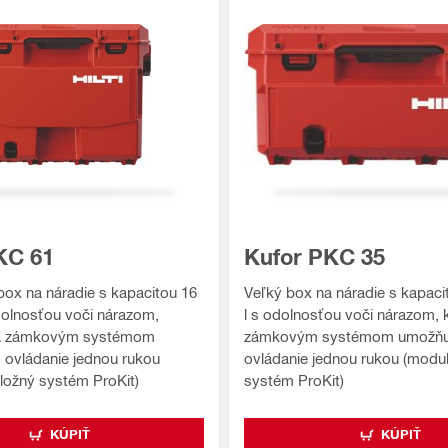
KC 61
Kufor PKC 35
box na náradie s kapacitou 16
Veľký box na náradie s kapacit
odolnosťou voči nárazom,
l s odolnosťou voči nárazom, 
 a zámkovým systémom
zámkovým systémom umožňu
 ovládanie jednou rukou
ovládanie jednou rukou (modul
ložný systém ProKit)
systém ProKit)
KÚPIŤ
KÚPIŤ