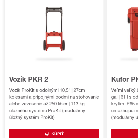
Vozík PKR 2
Kufor P
Vozík ProKit s odolnými 10,5" | 27cm
Veľmi veľký 
kolesami a prípojnými bodmi na stohovanie
gal | 61 l s 
alebo zavesenie až 250 libier | 113 kg
krytím IP65
úložného systému ProKit (modulárny
umožňujúcim
úložný systém ProKit)
(modulárny ú
KÚPIŤ