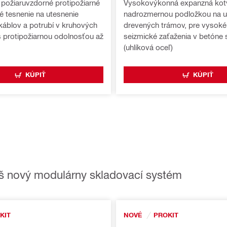
požiaruvzdorné protipožiarné
Vysokovýkonná expanzná kot
é tesnenie na utesnenie
nadrozmernou podložkou na 
 káblov a potrubí v kruhových
drevených trámov, pre vysoké 
 protipožiarnou odolnosťou až
seizmické zaťaženia v betóne s
(uhlíková oceľ)
KÚPIŤ
KÚPIŤ
 náš nový modulárny skladovací systém
KIT
NOVÉ
PROKIT