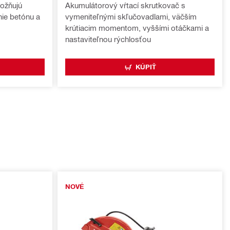
ožňujú
Akumulátorový vŕtací skrutkovač s
nie betónu a
vymeniteľnými skľučovadlami, väčším
krútiacim momentom, vyššími otáčkami a
nastaviteľnou rýchlosťou
KÚPIŤ
NOVÉ