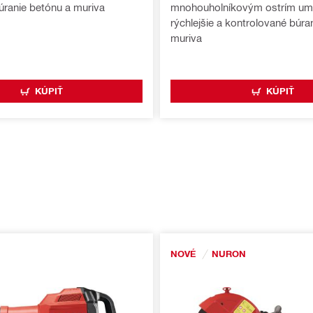
búranie betónu a muriva
mnohouholníkovým ostrím um
rýchlejšie a kontrolované búra
muriva
KÚPIŤ
KÚPIŤ
NOVÉ
NURON