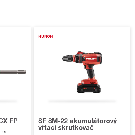
NURON
CX FP
SF 8M-22 akumulátorový
vŕtací skrutkovač
) s