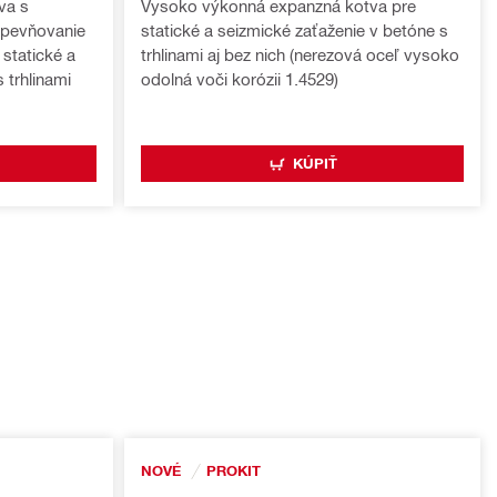
va s
Vysoko výkonná expanzná kotva pre
upevňovanie
statické a seizmické zaťaženie v betóne s
statické a
trhlinami aj bez nich (nerezová oceľ vysoko
 trhlinami
odolná voči korózii 1.4529)
KÚPIŤ
NOVÉ
PROKIT