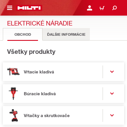
A HLAVNÝ OBSAH
PRIHLÁSIŤ ALEBO ZARE
KOŠÍK
ELEKTRICKÉ NÁRADIE
OBCHOD
ĎALŠIE INFORMÁCIE
Všetky produkty
Vŕtacie kladivá
Búracie kladivá
Vŕtačky a skrutkovače