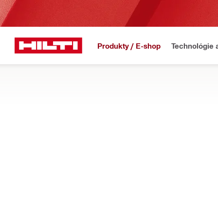
Produkty / E-shop
Technológie 
Domov
Produkty
Elektrické náradie
ŠPECIÁLNE ELEKTRICKÉ NÁRADIE
Zistite, ako vám náš výber špeciálneho náradia pomôže ušetri
úlohách na stavbách
Filter
Akumuláto
OBNOVIŤ VŠETKY FILTRE
Nitovacie nástroje