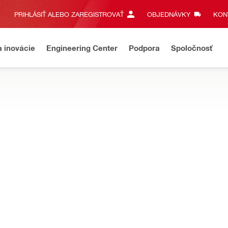
PRIHLÁSIŤ ALEBO ZAREGISTROVAŤ
OBJEDNÁVKY
KONT
a inovácie
Engineering Center
Podpora
Spoločnosť
ť prácu a zlepšiť kvalitu stavby pri betonáži, výrobe plechov a m
NURON
rový nitovací stroj RT 6-22
NURON
Materiál nitu
Na hliník, Oceľ, Nehrdzave