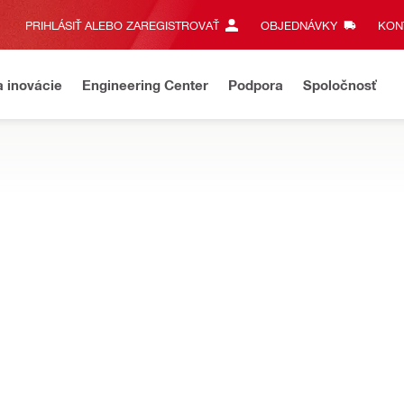
PRIHLÁSIŤ ALEBO ZAREGISTROVAŤ
OBJEDNÁVKY
KONT
a inovácie
Engineering Center
Podpora
Spoločnosť
nuté pre ľahkú manipuláciu pri stavebných úpravách a ťažkých bet
 súprava na lanové píly DSW 2005-TS
Napájací zdroj
Elektrické
Min. výkon generátora