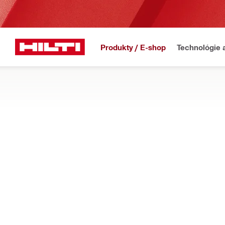
Produkty / E-shop
Technológie 
Domov
Produkty
Elektrické náradie
DIAMANTOVÉ LANOVÉ A STENOVÉ PÍLY
Zistite, ako sú naše diamantové lanové a stenové píly navrh
Filter
Konverzná
OBNOVIŤ VŠETKY FILTRE
Lanové píly
Typy