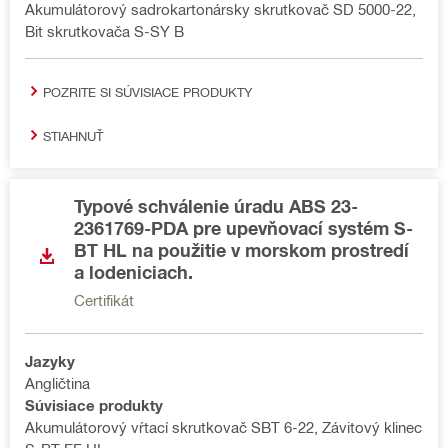
Akumulátorový sadrokartonársky skrutkovač SD 5000-22,
Bit skrutkovača S-SY B
POZRITE SI SÚVISIACE PRODUKTY
STIAHNUŤ
Typové schválenie úradu ABS 23-
2361769-PDA pre upevňovací systém S-
BT HL na použitie v morskom prostredí
a lodeniciach.
Certifikát
Jazyky
Angličtina
Súvisiace produkty
Akumulátorový vŕtací skrutkovač SBT 6-22, Závitový klinec