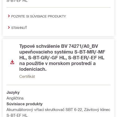
S-BT-EF HL
POZRITE SI SÚVISIACE PRODUKTY
STIAHNUŤ
Typové schválenie BV 74271/A0_BV
upevňovacieho systému S-BT-MR/-MF
HL, S-BT-GR/-GF HL, S-BT-ER/-EF HL
na použitie v morskom prostredí a
lodeniciach.
Certifikát
Jazyky
Angličtina
Súvisiace produkty
Akumulátorový vŕtací skrutkovač SBT 6-22, Závitový klinec
S-BT-EF HL