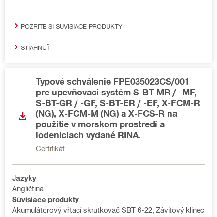
POZRITE SI SÚVISIACE PRODUKTY
STIAHNUŤ
Typové schválenie FPE035023CS/001
pre upevňovací systém S-BT-MR / -MF,
S-BT-GR / -GF, S-BT-ER / -EF, X-FCM-R
(NG), X-FCM-M (NG) a X-FCS-R na
použitie v morskom prostredí a
lodeniciach vydané RINA.
Certifikát
Jazyky
Angličtina
Súvisiace produkty
Akumulátorový vŕtací skrutkovač SBT 6-22, Závitový klinec