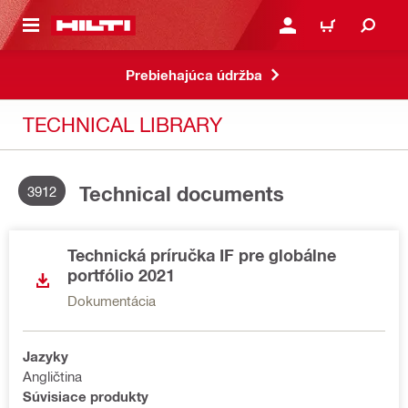
A HLAVNÝ OBSAH
PRIHLÁSIŤ ALEBO ZARE
KOŠÍK
Prebiehajúca údržba
TECHNICAL LIBRARY
Technical documents
3912
Technická príručka IF pre globálne
portfólio 2021
Dokumentácia
Jazyky
Angličtina
Súvisiace produkty