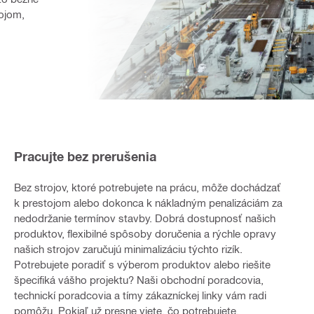
ojom, 
Pracujte bez prerušenia
Bez strojov, ktoré potrebujete na prácu, môže dochádzať
k prestojom alebo dokonca k nákladným penalizáciám za
nedodržanie termínov stavby. Dobrá dostupnosť našich
produktov, flexibilné spôsoby doručenia a rýchle opravy
našich strojov zaručujú minimalizáciu týchto rizík.
Potrebujete poradiť s výberom produktov alebo riešite
špecifiká vášho projektu? Naši obchodní poradcovia,
technickí poradcovia a tímy zákazníckej linky vám radi
pomôžu. Pokiaľ už presne viete, čo potrebujete,