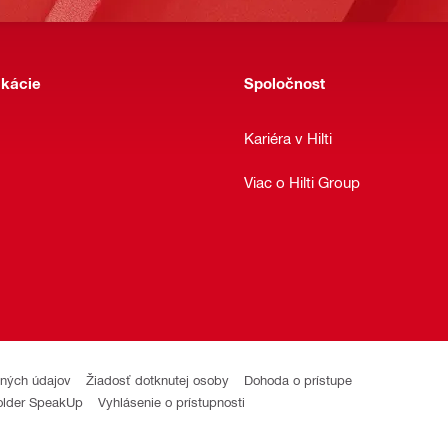
ikácie
Spoločnost
Kariéra v Hilti
Viac o Hilti Group
ných údajov
Žiadosť dotknutej osoby
Dohoda o prístupe
older SpeakUp
Vyhlásenie o prístupnosti