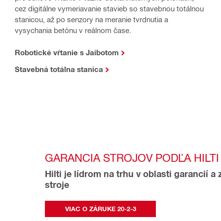
cez digitálne vymeriavanie stavieb so stavebnou totálnou
stanicou, až po senzory na meranie tvrdnutia a
vysychania betónu v reálnom čase.
Robotické vŕtanie s Jaibotom
Stavebná totálna stanica
GARANCIA STROJOV PODĽA HILTI
Hilti je lídrom na trhu v oblasti garancií a 
stroje
VIAC O ZÁRUKE 20-2-3