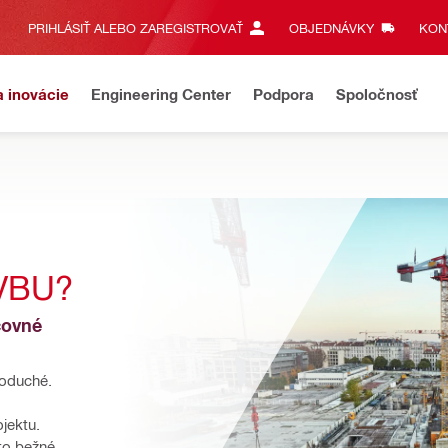
PRIHLÁSIŤ ALEBO ZAREGISTROVAŤ
OBJEDNÁVKY
KONT
a inovácie
Engineering Center
Podpora
Spoločnosť
VBU?
ovné 
oduché. 
jektu. 
o bežné 