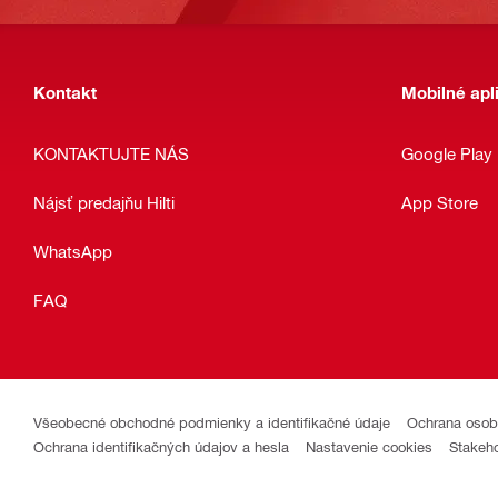
Kontakt
Mobilné apl
KONTAKTUJTE NÁS
Google Play
Nájsť predajňu Hilti
App Store
WhatsApp
FAQ
Všeobecné obchodné podmienky a identifikačné údaje
Ochrana osob
Ochrana identifikačných údajov a hesla
Nastavenie cookies
Stakeh