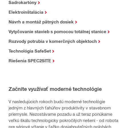
Sadrokartóny
Elektroinštalácia
Návrh a montáž pätných dosiek
Vytyčovanie stavieb s pomocou totálnej stanice
Rozvody potrubia v komerčných objektoch
Technológia SafeSet
Riešenia SPEC2SITE
Začnite využívať moderné technológie
V nasledujúcich rokoch budú moderné technológie
jedným z hlavných ťahúňov produktivity v stavebnom
priemysle. Nezostávame pozadu a už teraz ponúkame
veľkú škálu technologicky pokročilých riešení - od robota
pre sériové vŕtanie v ťažko dosiahnuteľných polohách,