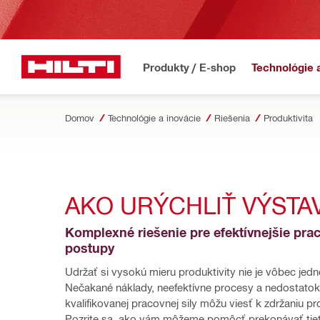
Produkty / E-shop
Technológie 
Domov
Technológie a inovácie
Riešenia
Produktivita
AKO URÝCHLIŤ VÝSTA
Komplexné riešenie pre efektívnejšie prac
postupy
Udržať si vysokú mieru produktivity nie je vôbec jedn
Nečakané náklady, neefektívne procesy a nedostatok 
kvalifikovanej pracovnej sily môžu viesť k zdržaniu pro
Pozrite sa, ako vám môžeme pomôcť prekonávať tiet