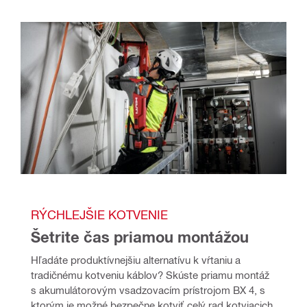
RÝCHLEJŠIE KOTVENIE
Šetrite čas priamou montážou
Hľadáte produktívnejšiu alternatívu k vŕtaniu a 
tradičnému kotveniu káblov? Skúste priamu montáž 
s akumulátorovým vsadzovacím prístrojom BX 4, s 
ktorým je možné bezpečne kotviť celý rad kotviacich 