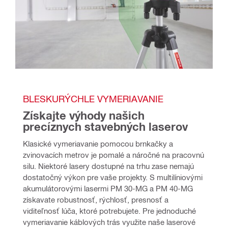
BLESKURÝCHLE VYMERIAVANIE
Získajte výhody našich 
precíznych stavebných laserov
Klasické vymeriavanie pomocou brnkačky a 
zvinovacích metrov je pomalé a náročné na pracovnú 
silu. Niektoré lasery dostupné na trhu zase nemajú 
dostatočný výkon pre vaše projekty. S multilíniovými 
akumulátorovými lasermi PM 30-MG a PM 40-MG 
získavate robustnosť, rýchlosť, presnosť a 
viditeľnosť lúča, ktoré potrebujete. Pre jednoduché 
vymeriavanie káblových trás využite naše laserové 