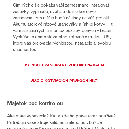
Čím rýchlejšie dokážu vaši zamestnanci inštalovať 
zásuvky, vypínače, svetlá a ďalšie koncové 
zariadenia, tým nižšie budú náklady na váš projekt. 
Akumulátorové rázové utahováky a ľahké kotvy Hilti 
vám zaručia rýchlu montáž bez zbytočných vibrácií. 
Vyskúšajte demontovateľné kotevné skrutky HUS, 
ktoré vás prekvapia rýchlosťou inštalácie aj svojou 
únosnosťou. 
VYTVORTE SI VLASTNÚ ZOSTAVU NÁRADIA
VIAC O KOTVIACICH PRVKOCH HILTI
Majetok pod kontrolou
Aké máte vybavenie? Kto a kde ho práve teraz používa?
Potrebujú vaše stroje kalibráciu alebo údržbu? Je
potrebné obnoviť školenia alebo certifikáciu? Majte tieto