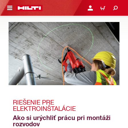
A HLAVNÝ OBSAH
PRIHLÁSIŤ ALEBO ZARE
KOŠÍK
RIEŠENIE PRE 
ELEKTROINŠTALÁCIE
Ako si urýchliť prácu pri montáži 
rozvodov