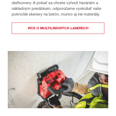
diaľkomery. A pokiaľ sa chcete vyhnúť haváriám a 
nákladným prerábkam, odporúčame vyskúšať naše 
pokročilé skenery na betón, murivo aj iné materiály.
VÍCE O MULTILINIOVÝCH LASERECH