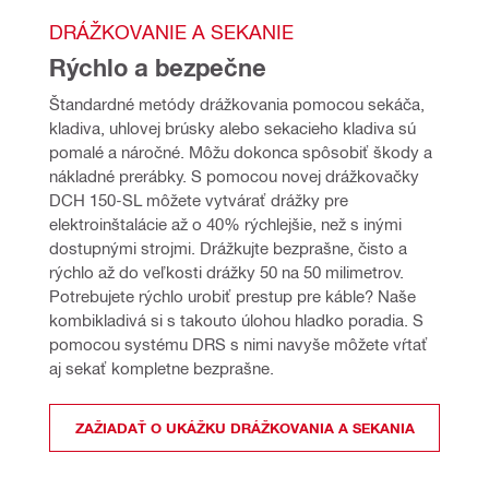
DRÁŽKOVANIE A SEKANIE 
Rýchlo a bezpečne
Štandardné metódy drážkovania pomocou sekáča, 
kladiva, uhlovej brúsky alebo sekacieho kladiva sú 
pomalé a náročné. Môžu dokonca spôsobiť škody a 
nákladné prerábky. S pomocou novej drážkovačky 
DCH 150-SL môžete vytvárať drážky pre 
elektroinštalácie až o 40% rýchlejšie, než s inými 
dostupnými strojmi. Drážkujte bezprašne, čisto a 
rýchlo až do veľkosti drážky 50 na 50 milimetrov. 
Potrebujete rýchlo urobiť prestup pre káble? Naše 
kombikladivá si s takouto úlohou hladko poradia. S 
pomocou systému DRS s nimi navyše môžete vŕtať 
aj sekať kompletne bezprašne.
ZAŽIADAŤ O UKÁŽKU DRÁŽKOVANIA A SEKANIA