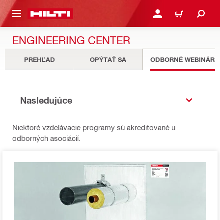
A HLAVNÝ OBSAH
PRIHLÁSIŤ ALEBO ZARE
KOŠÍK
ENGINEERING CENTER
PREHĽAD
OPÝTAŤ SA
ODBORNÉ WEBINÁRE
Nasledujúce
Niektoré vzdelávacie programy sú akreditované u
odborných asociácií.