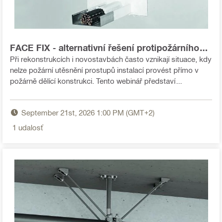
FACE FIX - alternativní řešení protipožárního
utěsnění prostupu s omezeným prostorem
Při rekonstrukcích i novostavbách často vznikají situace, kdy
nebo nedostatečnou stavební připraveností
nelze požární utěsnění prostupů instalací provést přímo v
požárně dělící konstrukci. Tento webinář představí
alternativní řešení pro případy s omezeným prostorem nebo
nedostatečnou stavební připraveností. Seznámíte se s
September 21st, 2026 1:00 PM (GMT+2)
principem řešení, jeho použitím, výhodami i technickými
omezeními a dozvíte se, jak zajistit požadovanou úroveň
1
udalosť
požární ochrany v souladu s platnými předpisy.