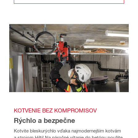
KOTVENIE BEZ KOMPROMISOV
Rýchlo a bezpečne
Kotvite bleskurýchlo vďaka najmodernejším kotvám 
a strojom Hilti! Na náročné vŕtanie do betónu použite 