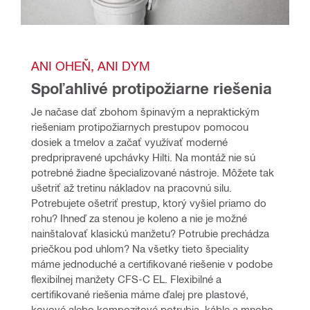
ANI OHEŇ, ANI DYM
Spoľahlivé protipožiarne riešenia
Je načase dať zbohom špinavým a nepraktickým 
riešeniam protipožiarnych prestupov pomocou 
dosiek a tmelov a začať využívať moderné 
predpripravené upchávky Hilti. Na montáž nie sú 
potrebné žiadne špecializované nástroje. Môžete tak 
ušetriť až tretinu nákladov na pracovnú silu. 
Potrebujete ošetriť prestup, ktorý vyšiel priamo do 
rohu? Ihneď za stenou je koleno a nie je možné 
nainštalovať klasickú manžetu? Potrubie prechádza 
priečkou pod uhlom? Na všetky tieto špeciality 
máme jednoduché a certifikované riešenie v podobe 
flexibilnej manžety CFS-C EL. Flexibilné a 
certifikované riešenia máme ďalej pre plastové, 
kovové alebo kompozitové potrubia, káble a mnoho 