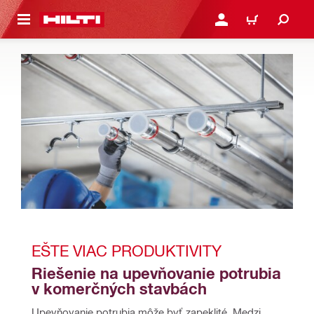
A HLAVNÝ OBSAH
PRIHLÁSIŤ ALEBO ZARE
KOŠÍK
EŠTE VIAC PRODUKTIVITY
Riešenie na upevňovanie potrubia 
v komerčných stavbách
Upevňovanie potrubia môže byť zapeklité. Medzi 