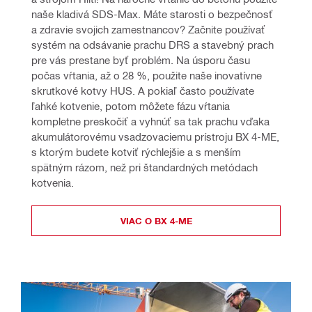
naše kladivá SDS-Max. Máte starosti o bezpečnosť 
a zdravie svojich zamestnancov? Začnite používať 
systém na odsávanie prachu DRS a stavebný prach 
pre vás prestane byť problém. Na úsporu času 
počas vŕtania, až o 28 %, použite naše inovatívne 
skrutkové kotvy HUS. A pokiaľ často používate 
ľahké kotvenie, potom môžete fázu vŕtania 
kompletne preskočiť a vyhnúť sa tak prachu vďaka 
akumulátorovému vsadzovaciemu prístroju BX 4-ME, 
s ktorým budete kotviť rýchlejšie a s menším 
spätným rázom, než pri štandardných metódach 
kotvenia.
VIAC O BX 4-ME