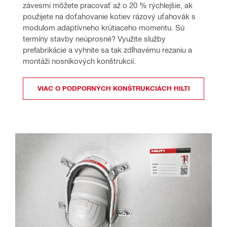
závesmi môžete pracovať až o 20 % rýchlejšie, ak 
použijete na doťahovanie kotiev rázový uťahovák s 
modulom adaptívneho krútiaceho momentu. Sú 
termíny stavby neúprosné? Využite služby 
prefabrikácie a vyhnite sa tak zdĺhavému rezaniu a 
montáži nosníkových konštrukcií.
VIAC O PODPORNÝCH KONŠTRUKCIÁCH HILTI