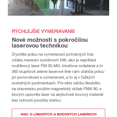
RÝCHLEJŠIE VYMERIAVANIE
Nové možnosti s pokročilou 
laserovou technikou
Zrýchlite prácu na vymeriavaní potrubných trás 
vďaka meracím systémom Hilti, ako je napríklad 
multilínový laser PM 30-MG. Intuitívne ovládanie a tri 
360 stupňové zelené laserové línie vám uľahčia prácu 
pri porovnávaní a vymeriavaní, a to aj v ťažkých 
svetelných podmienkach. Pre ešte väčšiu flexibilitu 
na stavenisku použite magnetický držiak PMA 90, s 
ktorým upevníte laser na akýkoľvek kovový materiál 
bez nutnosti použitia statívu.
VIAC O LÍNIOVÝCH A BODOVÝCH LASEROCH