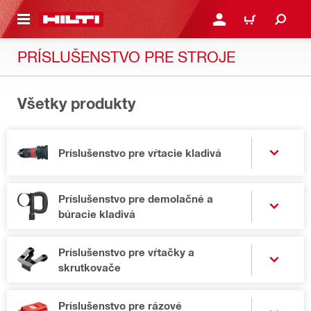
A HLAVNÝ OBSAH
PRIHLÁSIŤ ALEBO ZARE
KOŠÍK
PRÍSLUŠENSTVO PRE STROJE
Všetky produkty
Príslušenstvo pre vŕtacie kladivá
Príslušenstvo pre demolačné a
búracie kladivá
Príslušenstvo pre vŕtačky a
skrutkovače
Príslušenstvo pre rázové