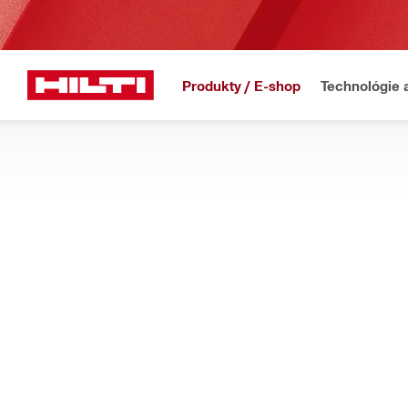
Produkty / E-shop
Technológie 
Domov
Produkty
Elektrické náradie
PÍLY NA BETÓN
OBCHOD
ZISTIŤ VIAC
Zistite, ako sú naše ručné rezacie píly, frézy na betón a drážko
Filter
Elektrick
OBNOVIŤ VŠETKY FILTRE
Elektrické rezače