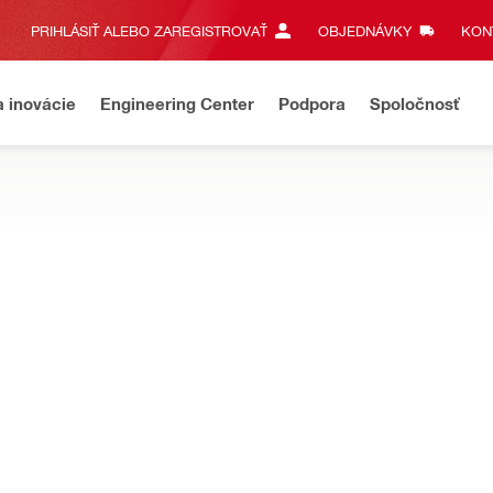
PRIHLÁSIŤ ALEBO ZAREGISTROVAŤ
OBJEDNÁVKY
KONT
a inovácie
Engineering Center
Podpora
Spoločnosť
vacie stroje navrhnuté na rýchlejšie rezanie betónu, muriva a kovu
ý rezač DCH 300-X
Priemer kotúča
305 mm