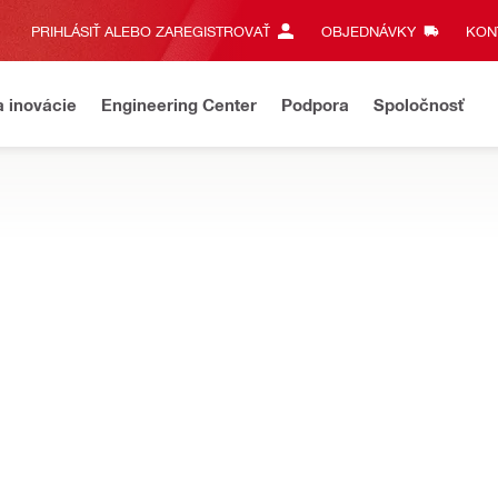
PRIHLÁSIŤ ALEBO ZAREGISTROVAŤ
OBJEDNÁVKY
KONT
a inovácie
Engineering Center
Podpora
Spoločnosť
ehajúca údržba
Prihlásenie a nákupné funkcie späť za niekoľk
ch kotiev a tesniacich hmôt môžu pomôcť vykonať viac práce v kra
NURON
rový vytláčací prístroj HDE 500-22
NURON