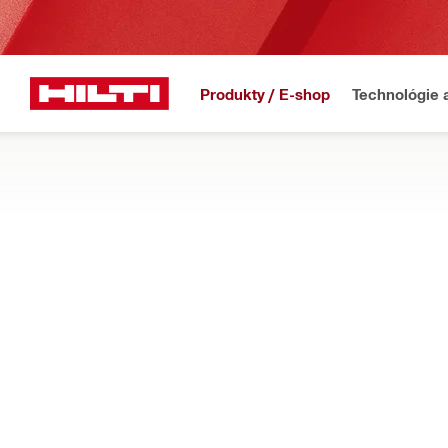
Produkty / E-shop
Technológie 
Prebi
Domov
Produkty
Elektrické náradie
VYTLÁČACIE PRÍSTROJE
Zistite, ako vám naše akumulátorové dávkovače tmelu, lepiaci
odpadu
Filter
Akumuláto
OBNOVIŤ VŠETKY FILTRE
Vytláčacie prístroje na lep