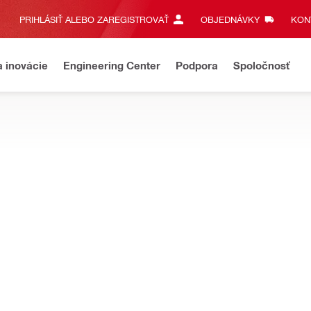
PRIHLÁSIŤ ALEBO ZAREGISTROVAŤ
OBJEDNÁVKY
KONT
a inovácie
Engineering Center
Podpora
Spoločnosť
l, priamočiarych píl a ďalších píl navrhnutých na optimalizáciu rýc
NURON
Akumulátorová pokosová píla
NURON
Priemer kotúča
305 mm