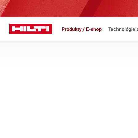
Produkty / E-shop
Technológie 
Domov
Produkty
Elektrické náradie
PÍLY
Preskúmajte náš kompletný výber kotúčových píl, chvostových pí
rezaní kovu, dreva, sadrokartónu a iných materiálov
Filter
SM 60-22 
OBNOVIŤ VŠETKY FILTRE
Pokosové píly