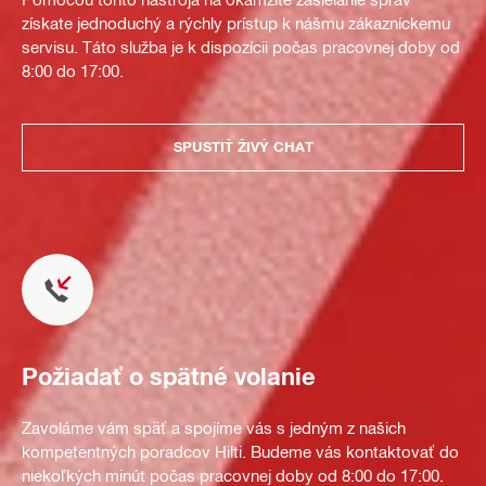
získate jednoduchý a rýchly prístup k nášmu zákazníckemu
servisu. Táto služba je k dispozícii počas pracovnej doby od
8:00 do 17:00.
SPUSTIŤ ŽIVÝ CHAT
Požiadať o spätné volanie
Zavoláme vám späť a spojíme vás s jedným z našich
kompetentných poradcov Hilti. Budeme vás kontaktovať do
niekoľkých minút počas pracovnej doby od 8:00 do 17:00.