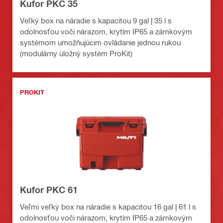
Kufor PKC 35
Veľký box na náradie s kapacitou 9 gal | 35 l s
odolnosťou voči nárazom, krytím IP65 a zámkovým
systémom umožňujúcim ovládanie jednou rukou
(modulárny úložný systém ProKit)
PROKIT
Kufor PKC 61
Veľmi veľký box na náradie s kapacitou 16 gal | 61 l s
odolnosťou voči nárazom, krytím IP65 a zámkovým