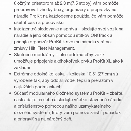
úložným priestorom až 2,3 m(7,5 stopy) vám pomôže
prepravovať všetky boxy, organizéry a prepravky na
náradie ProKit na každodenné použitie, čo vám pomôže
ušetriť čas na pracovisku
Inteligentné sledovanie a správa – sledujte svoj vozík na
náradie a jeho obsah pomocou štítkov ON!Track a
pridajte organizér ProKit k svojmu náradiu v rámci
zmluvy Hilti Fleet Management.
Skutočne modulárny – plne odnímateľný vozík
umožňuje pripojenie akéhokoľvek prvku ProKit XL ako k
základni
Extrémne odolné kolieska – kolieska 10,5" (27 cm) sú
vyrobené tak, aby odolali vode, teplu a prerazom v
najťažších podmienkach
Súčasť modulárneho úložného systému ProKit – zbaľte,
naskladajte na seba a sledujte všetko stavebné náradie
a príslušenstvo pomocou nášho uzamykateľného
úložného systému, ktorý vám pomôže zaistiť poriadok
a pripraviť sa na náročný deň.