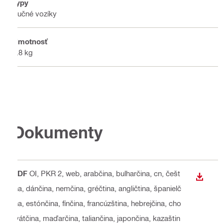
Typy
Ručné vozíky
Hmotnosť
7.8 kg
Dokumenty
PDF
OI, PKR 2, web
, arabčina, bulharčina, cn, češt
STIAH
ina, dánčina, nemčina, gréčtina, angličtina, španielč
ina, estónčina, fínčina, francúzština, hebrejčina, cho
rvátčina, maďarčina, taliančina, japončina, kazaštin