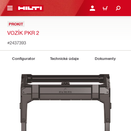
A HLAVNÝ OBSAH
PRIHLÁSIŤ ALEBO ZARE
KOŠÍK
PROKIT
VOZÍK PKR 2
#2437393
Configurator
Technické údaje
Dokumenty