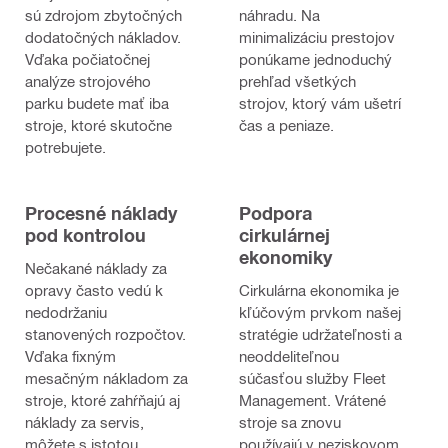
sú zdrojom zbytočných
náhradu. Na
dodatočných nákladov.
minimalizáciu prestojov
Vďaka počiatočnej
ponúkame jednoduchý
analýze strojového
prehľad všetkých
parku budete mať iba
strojov, ktorý vám ušetrí
stroje, ktoré skutočne
čas a peniaze.
potrebujete.
Procesné náklady
Podpora
pod kontrolou
cirkulárnej
ekonomiky
Nečakané náklady za
opravy často vedú k
Cirkulárna ekonomika je
nedodržaniu
kľúčovým prvkom našej
stanovených rozpočtov.
stratégie udržateľnosti a
Vďaka fixným
neoddeliteľnou
mesačným nákladom za
súčasťou služby Fleet
stroje, ktoré zahŕňajú aj
Management. Vrátené
náklady za servis,
stroje sa znovu
môžete s istotou
používajú v neziskovom