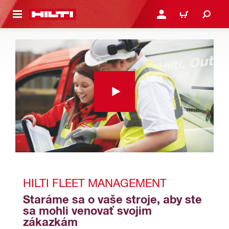
A HLAVNÝ OBSAH
PRIHLÁSIŤ ALEBO ZARE
KOŠÍK
HILTI FLEET MANAGEMENT
Staráme sa o vaše stroje, aby ste 
sa mohli venovať svojim 
zákazkám