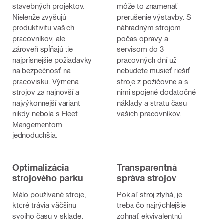
stavebných projektov.
môže to znamenať
Nielenže zvyšujú
prerušenie výstavby. S
produktivitu vašich
náhradným strojom
pracovníkov, ale
počas opravy a
zároveň spĺňajú tie
servisom do 3
najprísnejšie požiadavky
pracovných dní už
na bezpečnosť na
nebudete musieť riešiť
pracovisku. Výmena
stroje z požičovne a s
strojov za najnovší a
nimi spojené dodatočné
najvýkonnejší variant
náklady a stratu času
nikdy nebola s Fleet
vašich pracovníkov.
Mangementom
jednoduchšia.
Optimalizácia
Transparentná
strojového parku
správa strojov
Málo používané stroje,
Pokiaľ stroj zlyhá, je
ktoré trávia väčšinu
treba čo najrýchlejšie
svojho času v sklade,
zohnať ekvivalentnú