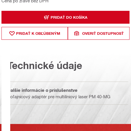
Cena po zľave bez DPH
PRIDAŤ DO KOŠÍKA
PRIDAŤ K OBĽÚBENÝM
OVERIŤ DOSTUPNOSŤ
Technické údaje
Ďalšie informácie o príslušenstve
Koľajnicový adaptér pre multilíniový laser PM 40-MG