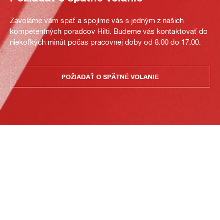
Zavoláme vám späť a spojíme vás s jedným z našich
kompetentných poradcov Hilti. Budeme vás kontaktovať do
niekoľkých minút počas pracovnej doby od 8:00 do 17:00.
POŽIADAŤ O SPÄTNÉ VOLANIE