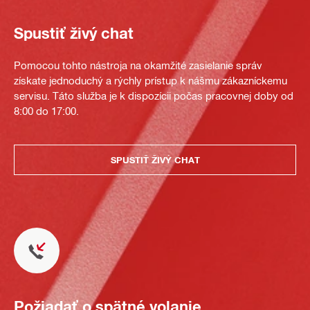
Spustiť živý chat
Pomocou tohto nástroja na okamžité zasielanie správ
získate jednoduchý a rýchly prístup k nášmu zákazníckemu
servisu. Táto služba je k dispozícii počas pracovnej doby od
8:00 do 17:00.
SPUSTIŤ ŽIVÝ CHAT
Požiadať o spätné volanie