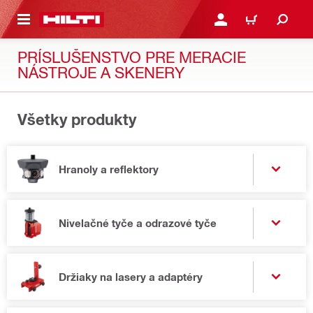
A HLAVNÝ OBSAH
PRIHLÁSIŤ ALEBO ZARE
KOŠÍK
PRÍSLUŠENSTVO PRE MERACIE
NÁSTROJE A SKENERY
Všetky produkty
Hranoly a reflektory
Nivelačné tyče a odrazové tyče
Držiaky na lasery a adaptéry