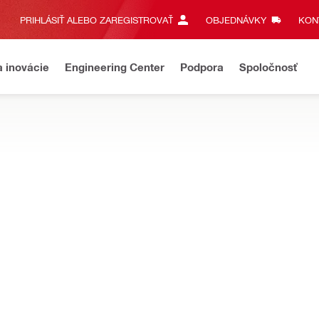
PRIHLÁSIŤ ALEBO ZAREGISTROVAŤ
OBJEDNÁVKY
KONT
a inovácie
Engineering Center
Podpora
Spoločnosť
ie nástroje a skenery
ÚDAJOV
 prenos meracích údajov medzi počítačmi, skenerami betónu a nivel
 kábel PSA 50
Nie sú k dispozícii žiadne 