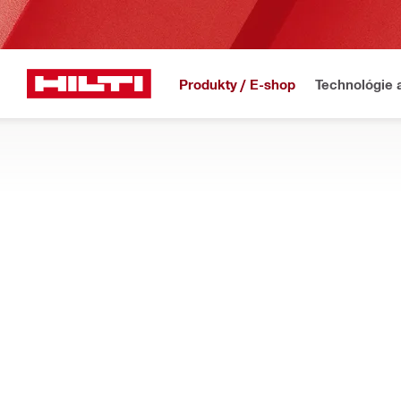
Produkty / E-shop
Technológie 
Domov
Produkty
Meracie prístroje a skenery
Príslušenstvo pre merac
KÁBLE A PRÍSLUŠENSTVO NA PRENOS 
Nájdite káble, pamäťové karty a spojovacie príslušenstvo pre
Filter
Spojovací
Typy
Adaptéry (1)
Káble (2)