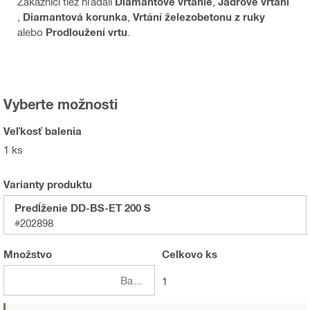
Zákazníci tiež hľadali
Diamantové vŕtanie
,
Jádrové vrtání
,
Diamantová korunka
,
Vrtání železobetonu z ruky
alebo
Prodloužení vrtu
.
Vyberte možnosti
Veľkosť balenia
1 ks
Varianty produktu
Predĺženie DD-BS-ET 200 S
#202898
Množstvo
Celkovo
ks
Balení
1