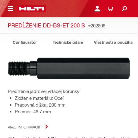
A HLAVNÝ OBSAH
PRIHLÁSIŤ ALEBO ZARE
KOŠÍK
PREDĹŽENIE DD-BS-ET 200 S
#202898
Configurator
Technické údaje
Vlastnosti a použitia
Predĺženie jadrovej vŕtacej korunky
Zloženie materiálu: Oceľ
Pracovná dĺžka: 200 mm
Priemer: 46.7 mm
VIAC INFORMÁCIÍ