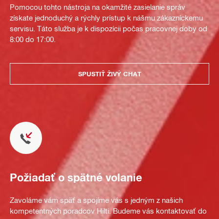
Pomocou tohto nástroja na okamžité zasielanie správ
získate jednoduchý a rýchly prístup k nášmu zákazníckemu
servisu. Táto služba je k dispozícii počas pracovnej doby od
8:00 do 17:00.
SPUSTIŤ ŽIVÝ CHAT
Požiadať o spätné volanie
Zavoláme vám späť a spojíme vás s jedným z našich
kompetentných poradcov Hilti. Budeme vás kontaktovať do