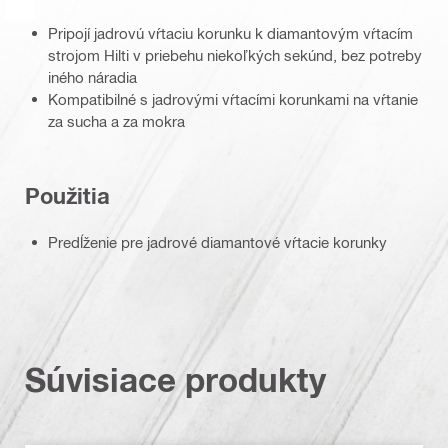
Pripojí jadrovú vŕtaciu korunku k diamantovým vŕtacím
strojom Hilti v priebehu niekoľkých sekúnd, bez potreby
iného náradia
Kompatibilné s jadrovými vŕtacími korunkami na vŕtanie
za sucha a za mokra
Použitia
Predĺženie pre jadrové diamantové vŕtacie korunky
Súvisiace produkty