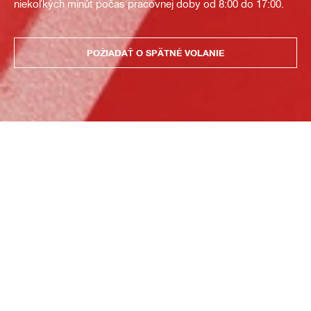
niekoľkých minút počas pracovnej doby od 8:00 do 17:00.
POŽIADAŤ O SPÄTNÉ VOLANIE