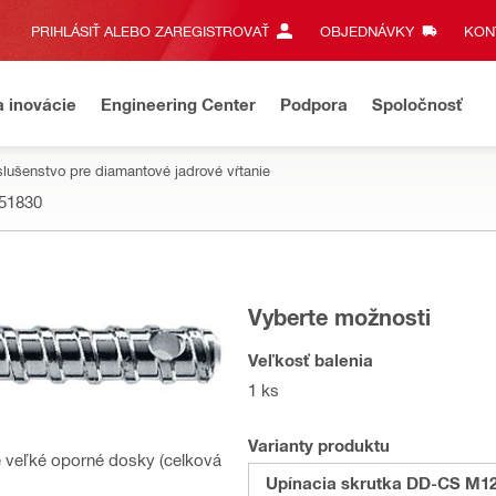
PRIHLÁSIŤ ALEBO ZAREGISTROVAŤ
OBJEDNÁVKY
KONT
a inovácie
Engineering Center
Podpora
Spoločnosť
slušenstvo pre diamantové jadrové vŕtanie
51830
Vyberte možnosti
Veľkosť balenia
1 ks
Varianty produktu
re veľké oporné dosky (celková
Upínacia skrutka DD-CS M