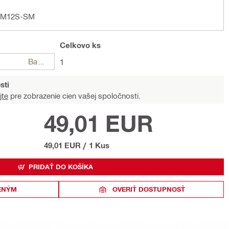
CSM12S-SM
Celkovo
ks
Balení
1
sti
jte
pre zobrazenie cien vašej spoločnosti.
49,01 EUR
49,01 EUR
/
1 Kus
PRIDAŤ DO KOŠÍKA
ENÝM
OVERIŤ DOSTUPNOSŤ