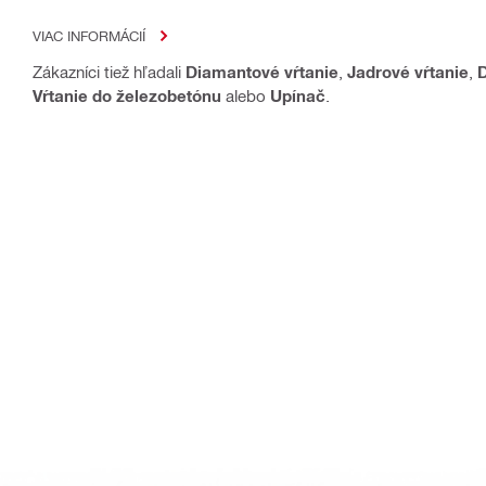
VIAC INFORMÁCIÍ
Zákazníci tiež hľadali
Diamantové vŕtanie
,
Jadrové vŕtanie
,
Vŕtanie do železobetónu
alebo
Upínač
.