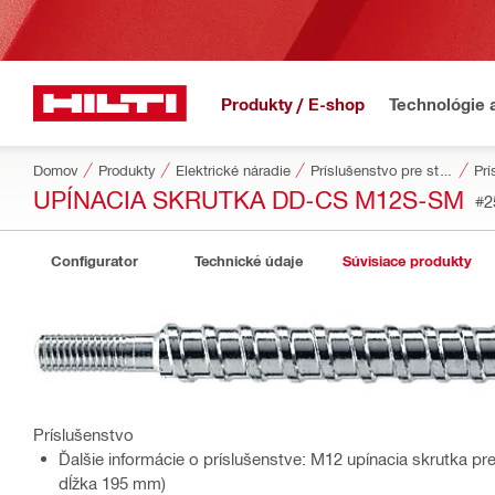
Produkty / E-shop
Technológie 
Domov
Produkty
Elektrické náradie
Príslušenstvo pre stroje
Prí
UPÍNACIA SKRUTKA DD-CS M12S-SM
#2
Configurator
Technické údaje
Súvisiace produkty
Príslušenstvo
Ďalšie informácie o príslušenstve: M12 upínacia skrutka p
dĺžka 195 mm)