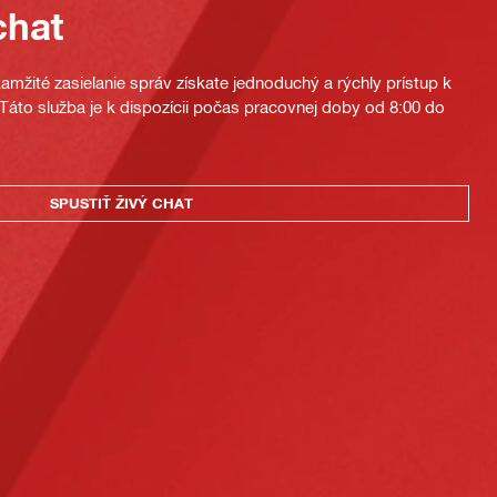
chat
mžité zasielanie správ získate jednoduchý a rýchly prístup k
áto služba je k dispozícii počas pracovnej doby od 8:00 do
SPUSTIŤ ŽIVÝ CHAT