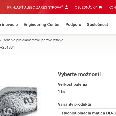
PRIHLÁSIŤ ALEBO ZAREGISTROVAŤ
OBJEDNÁVKY
KONT
a inovácie
Engineering Center
Podpora
Spoločnosť
slušenstvo pre diamantové jadrové vŕtanie
#251834
Vyberte možnosti
Veľkosť balenia
1 ks
Varianty produktu
Rýchloupínacia matica DD