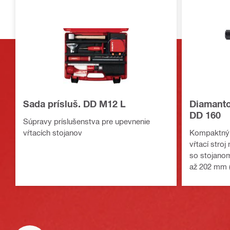
Sada prísluš. DD M12 L
Diamantov
DD 160
Súpravy príslušenstva pre upevnenie
vŕtacích stojanov
Kompaktný,
vŕtací stroj
so stojanom
až 202 mm (