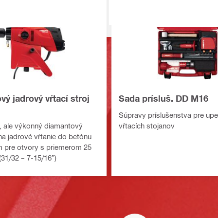
ý jadrový vŕtací stroj
Sada prísluš. DD M16
Súpravy príslušenstva pre up
 ale výkonný diamantový
vŕtacích stojanov
 na jadrové vŕtanie do betónu
 pre otvory s priemerom 25
31/32 – 7-15/16”)