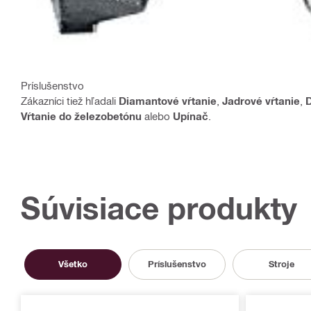
Príslušenstvo
Zákazníci tiež hľadali
Diamantové vŕtanie
,
Jadrové vŕtanie
,
Vŕtanie do železobetónu
alebo
Upínač
.
Súvisiace produkty
Všetko
Príslušenstvo
Stroje