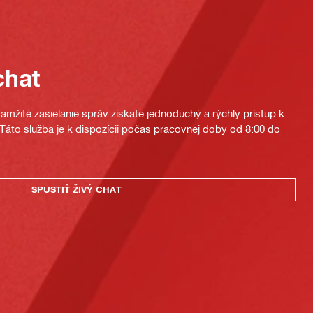
chat
mžité zasielanie správ získate jednoduchý a rýchly prístup k
áto služba je k dispozícii počas pracovnej doby od 8:00 do
SPUSTIŤ ŽIVÝ CHAT