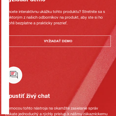
Chcete interaktívnu ukážku tohto produktu? Stretnite sa s
niektorým z našich odborníkov na produkt, aby ste si ho
mohli bezplatne a prakticky prezrieť.
VYŽIADAŤ DEMO
Spustiť živý chat
Pomocou tohto nástroja na okamžité zasielanie správ
získate jednoduchý a rýchly prístup k nášmu zákazníckemu