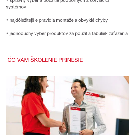
• správny výber a použitie podporných a kotviacich
systémov
• najdôležitejšie pravidlá montáže a obvyklé chyby
• jednoduchý výber produktov za použitia tabuliek zaťaženia
ČO VÁM ŠKOLENIE PRINESIE