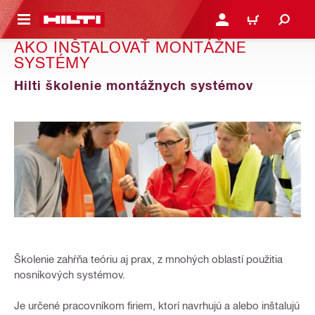
A HLAVNÝ OBSAH
PRIHLÁSIŤ ALEBO ZARE
KOŠÍK
AKO INŠTALOVAŤ MONTÁŽNE
SYSTÉMY
Hilti školenie montážnych systémov
Školenie zahŕňa teóriu aj prax, z mnohých oblastí použitia
nosníkových systémov.
Je určené pracovníkom firiem, ktorí navrhujú a alebo inštalujú