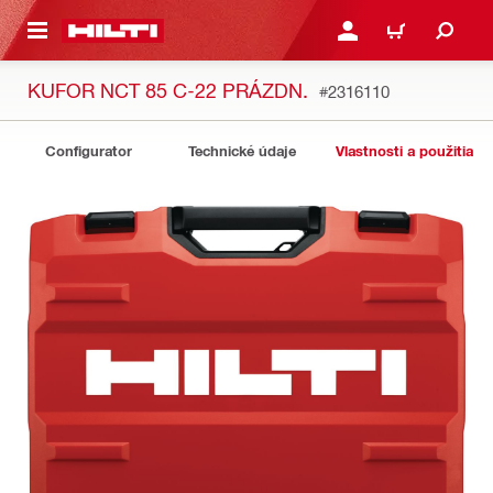
A HLAVNÝ OBSAH
PRIHLÁSIŤ ALEBO ZARE
KOŠÍK
KUFOR NCT 85 C-22 PRÁZDN.
#2316110
Configurator
Technické údaje
Vlastnosti a použitia