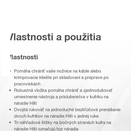
Vlastnosti a použitia
Vlastnosti
Pomáha chrániť vaše nožnice na káble alebo
krimpovacie kliešte pri skladovaní a preprave po
pracoviskách
Robustná vložka pomáha chrániť a zjednodušovať
umiestnenie nástroja a príslušenstva v kufríku na
náradie Hilti
Dvojitá rukoväť na jednoduché bezkľúčové prenášanie
dvoch kufríkov na náradie Hilti v jednej ruke.
Tri náhľadové štítky na bočných stranách kufra na
náradie Hilti označujú typ náradia