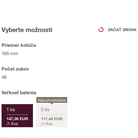
Vyberte možnosti
ZAČAŤ ZNOVA
Priemer kotúča
165 mm
Počet zubov
48
Veľkosť balenia
Najvýhodnejšie
1 ks
5 ks
147,36 EUR
117,44 EUR
/
1 Kus
/
1 Kus