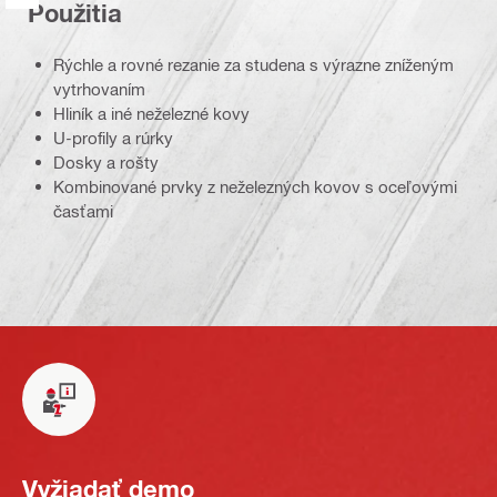
Použitia
Rýchle a rovné rezanie za studena s výrazne zníženým
vytrhovaním
Hliník a iné neželezné kovy
U-profily a rúrky
Dosky a rošty
Kombinované prvky z neželezných kovov s oceľovými
časťami
Vyžiadať demo