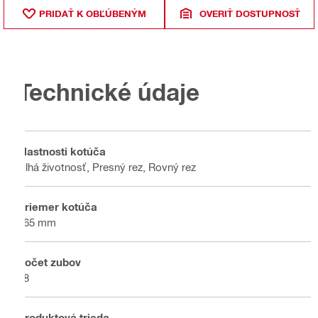
PRIDAŤ K OBĽÚBENÝM
OVERIŤ DOSTUPNOSŤ
Technické údaje
Vlastnosti kotúča
Dlhá životnosť, Presný rez, Rovný rez
Priemer kotúča
165 mm
Počet zubov
48
Produktová trieda