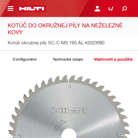
A HLAVNÝ OBSAH
PRIHLÁSIŤ ALEBO ZARE
KOŠÍK
KOTÚČ DO OKRUŽNEJ PÍLY NA NEŽELEZNÉ
KOVY
Kotúč okružnej píly SC-C MS 165 AL
#2023990
Configurator
Technické údaje
Vlastnosti a použitia