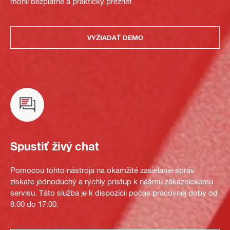
mohli bezplatne a prakticky prezrieť.
VYŽIADAŤ DEMO
Spustiť živý chat
Pomocou tohto nástroja na okamžité zasielanie správ
získate jednoduchý a rýchly prístup k nášmu zákazníckemu
servisu. Táto služba je k dispozícii počas pracovnej doby od
8:00 do 17:00.