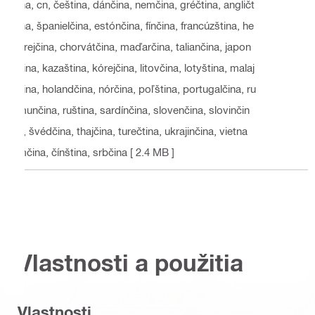
ina, cn, čeština, dánčina, nemčina, gréčtina, angličt
ina, španielčina, estónčina, fínčina, francúzština, he
brejčina, chorvátčina, maďarčina, taliančina, japon
čina, kazaština, kórejčina, litovčina, lotyština, malaj
čina, holandčina, nórčina, poľština, portugalčina, ru
munčina, ruština, sardínčina, slovenčina, slovinčin
a, švédčina, thajčina, turečtina, ukrajinčina, vietna
mčina, čínština, srbčina
[ 2.4 MB ]
Vlastnosti a použitia
Vlastnosti