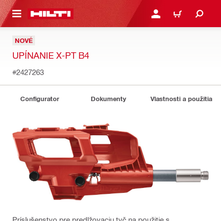
A HLAVNÝ OBSAH
PRIHLÁSIŤ ALEBO ZARE
KOŠÍK
NOVÉ
UPÍNANIE X-PT B4
#2427263
Configurator
Dokumenty
Vlastnosti a použitia
Príslušenstvo pre predlžovaciu tyč na použitie s