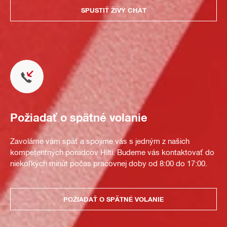
SPUSTIŤ ŽIVÝ CHAT
Požiadať o spätné volanie
Zavoláme vám späť a spojíme vás s jedným z našich
kompetentných poradcov Hilti. Budeme vás kontaktovať do
niekoľkých minút počas pracovnej doby od 8:00 do 17:00.
POŽIADAŤ O SPÄTNÉ VOLANIE