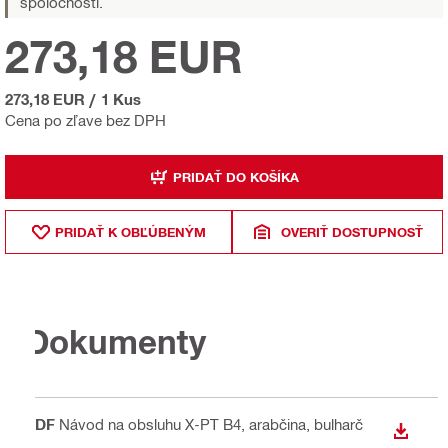
spoločnosti.
273,18 EUR
273,18 EUR
/
1 Kus
Cena po zľave bez DPH
PRIDAŤ DO KOŠÍKA
PRIDAŤ K OBĽÚBENÝM
OVERIŤ DOSTUPNOSŤ
Dokumenty
PDF
Návod na obsluhu X-PT B4
, arabčina, bulharč
STIAH