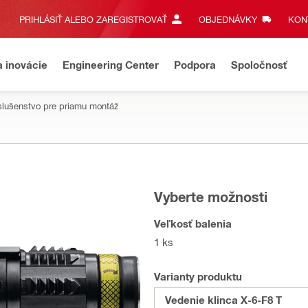
PRIHLÁSIŤ ALEBO ZAREGISTROVAŤ
OBJEDNÁVKY
KONT
a inovácie
Engineering Center
Podpora
Spoločnosť
slušenstvo pre priamu montáž
Vyberte možnosti
Veľkosť balenia
1 ks
Varianty produktu
Vedenie klinca X-6-F8 T