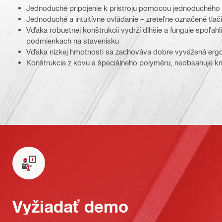
Jednoduché pripojenie k prístroju pomocou jednoduchého 
Jednoduché a intuitívne ovládanie – zreteľne označené tlač
Vďaka robustnej konštrukcii vydrží dlhšie a funguje spoľahli
podmienkach na stavenisku
Vďaka nízkej hmotnosti sa zachováva dobre vyvážená ergo
Konštrukcia z kovu a špeciálneho polyméru, neobsahuje kri
Vyžiadať demo