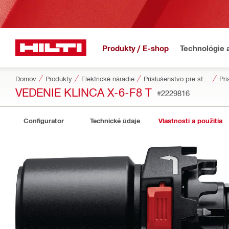
Produkty / E-shop
Technológie 
Domov
Produkty
Elektrické náradie
Príslušenstvo pre stroje
Prí
VEDENIE KLINCA X-6-F8 T
#2229816
Configurator
Technické údaje
Vlastnosti a použitia