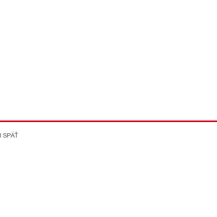
I SPÄŤ
on Better