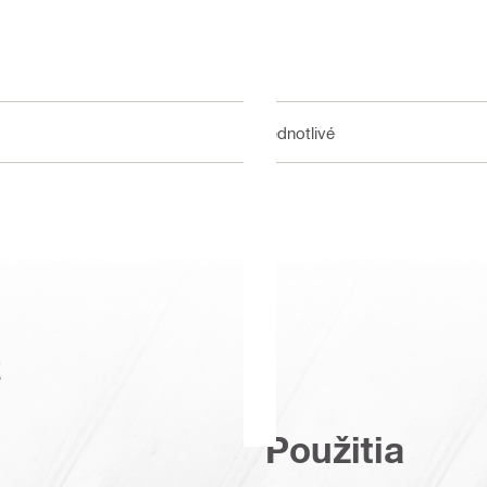
Jednotlivé
a
Použitia