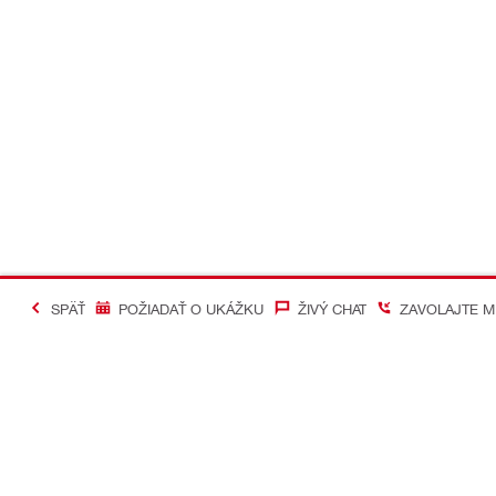
SPÄŤ
POŽIADAŤ O UKÁŽKU
ŽIVÝ CHAT
ZAVOLAJTE M
#Making Constructi