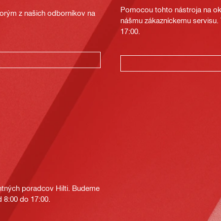
Pomocou tohto nástroja na oka
ktorým z našich odborníkov na
nášmu zákazníckemu servisu. T
17:00.
tných poradcov Hilti. Budeme
 8:00 do 17:00.