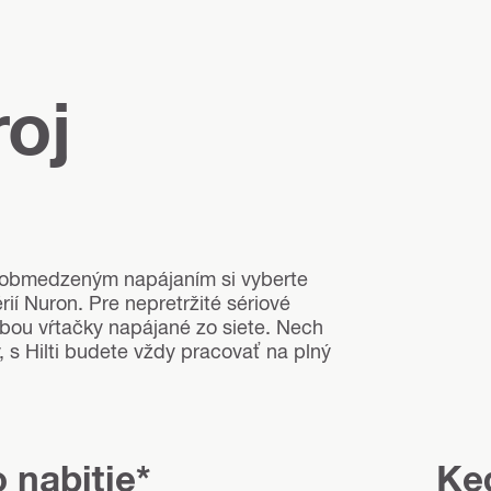
roj
s obmedzeným napájaním si vyberte
ií Nuron. Pre nepretržité sériové
voľbou vŕtačky napájané zo siete. Nech
, s Hilti budete vždy pracovať na plný
 nabitie*
Ked