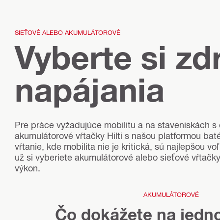
SIEŤOVÉ ALEBO AKUMULÁTOROVÉ
Vyberte si zd
napájania
Pre práce vyžadujúce mobilitu a na staveniskách 
akumulátorové vŕtačky Hilti s našou platformou batér
vŕtanie, kde mobilita nie je kritická, sú najlepšou 
už si vyberiete akumulátorové alebo sieťové vŕtačky
výkon.
AKUMULÁTOROVÉ
Čo dokážete na jedno