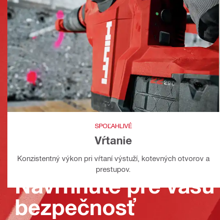
SPOĽAHLIVÉ
Vŕtanie
Konzistentný výkon pri vŕtaní výstuží, kotevných otvorov a
prestupov.
Navrhnuté pre vašu 
bezpečnosť