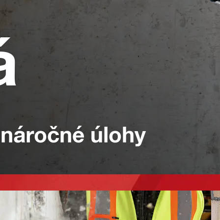
á
 náročné úlohy