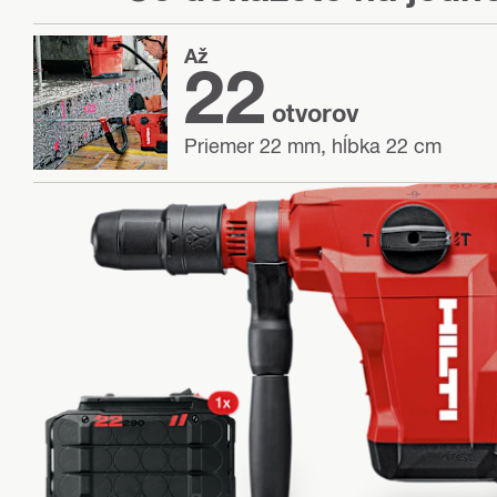
Až
22
otvorov
Priemer 22 mm, hĺbka 22 cm