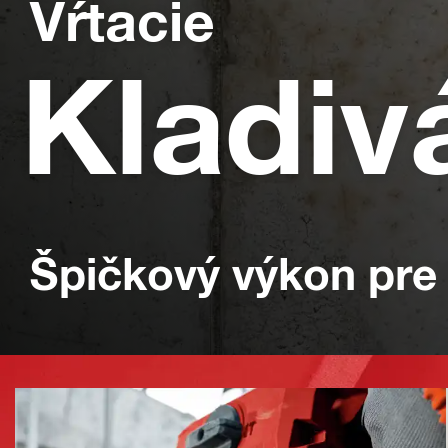
Vŕtacie
Kladiv
Špičkový výkon pre