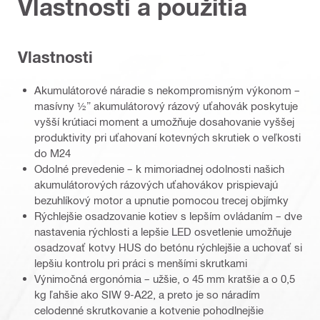
Vlastnosti a použitia
Vlastnosti
Akumulátorové náradie s nekompromisným výkonom –
masívny ½” akumulátorový rázový uťahovák poskytuje
vyšší krútiaci moment a umožňuje dosahovanie vyššej
produktivity pri uťahovaní kotevných skrutiek o veľkosti
do M24
Odolné prevedenie – k mimoriadnej odolnosti našich
akumulátorových rázových uťahovákov prispievajú
bezuhlíkový motor a upnutie pomocou trecej objímky
Rýchlejšie osadzovanie kotiev s lepším ovládaním – dve
nastavenia rýchlosti a lepšie LED osvetlenie umožňuje
osadzovať kotvy HUS do betónu rýchlejšie a uchovať si
lepšiu kontrolu pri práci s menšími skrutkami
Výnimočná ergonómia – užšie, o 45 mm kratšie a o 0,5
kg ľahšie ako SIW 9-A22, a preto je so náradím
celodenné skrutkovanie a kotvenie pohodlnejšie