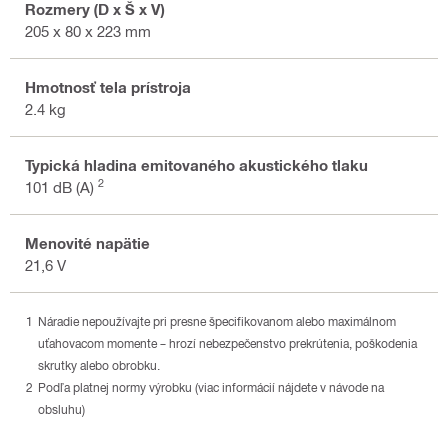
Rozmery (D x Š x V)
205 x 80 x 223 mm
Hmotnosť tela prístroja
2.4 kg
Typická hladina emitovaného akustického tlaku
2
101 dB (A)
Menovité napätie
21,6 V
Náradie nepoužívajte pri presne špecifikovanom alebo maximálnom
uťahovacom momente – hrozí nebezpečenstvo prekrútenia, poškodenia
skrutky alebo obrobku.
Podľa platnej normy výrobku (viac informácií nájdete v návode na
obsluhu)