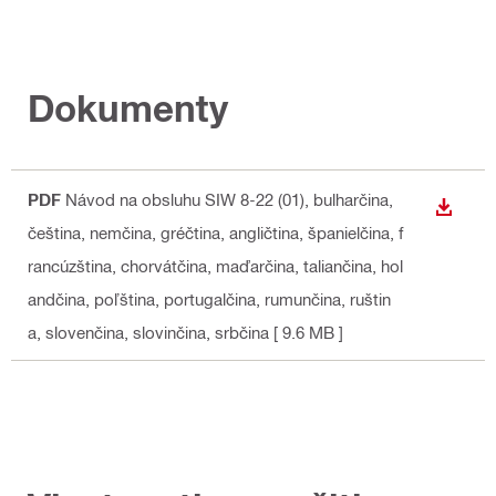
Dokumenty
PDF
Návod na obsluhu SIW 8-22 (01)
, bulharčina,
STIAH
čeština, nemčina, gréčtina, angličtina, španielčina, f
rancúzština, chorvátčina, maďarčina, taliančina, hol
andčina, poľština, portugalčina, rumunčina, ruštin
a, slovenčina, slovinčina, srbčina
[ 9.6 MB ]