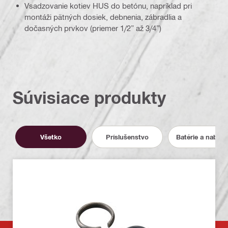
Vsadzovanie kotiev HUS do betónu, napríklad pri
montáži pätných dosiek, debnenia, zábradlia a
dočasných prvkov (priemer 1/2” až 3/4”)
Súvisiace produkty
Všetko
Príslušenstvo
Batérie a nabíja