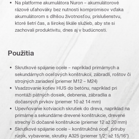
Na platforme akumulátora Nuron – akumulátorové
rázové uťahováky bez nutnosti kompromisov vďaka
akumulátorom s dlhšou životnosťou, príslušenstvu,
ktoré šetrí čas, a širokej škále služieb, aby ste si
zachovali produktivitu, dnes aj v budúcnosti.
Použitia
Skrutkové spájanie ocele – napríklad primárnych a
sekundárnych oceľových konštrukcií, zábradlí, roštov či
strojných zariadení (priemer M12 – M24)
Vsadzovanie kotiev HUS do betónu, napríklad pri
montáži pätných dosiek, debnenia, zábradlia a
dočasných prvkov (priemer 10 až 14 mm)
Upevňovanie kotviacich skrutiek do dreva, napríklad na
primárne a sekundárne drevené konštrukcie, drevené
strechy či dočasné konštrukcie (priemer 12 až 20 mm)
Skrutkové spájanie ocele – konštrukčná oceľ, príruby
rúrok, vybavenie, skrutky A325 (priemer 1/2" až 15/16")