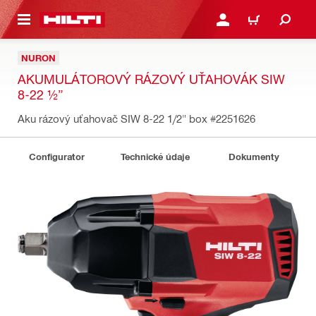
A HLAVNÝ OBSAH
PRIHLÁSIŤ ALEBO ZARE
KOŠÍK
NURON
AKUMULÁTOROVÝ RÁZOVÝ UŤAHOVÁK SIW
8-22 ½”
Aku rázový uťahovač SIW 8-22 1/2" box
#2251626
Configurator
Technické údaje
Dokumenty