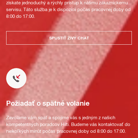
získate jednoduchý a rýchly prístup k nášmu zákazníckemu
servisu. Táto služba je k dispozícii počas pracovnej doby od
8:00 do 17:00.
SPUSTIŤ ŽIVÝ CHAT
Požiadať o spätné volanie
Zavoláme vám späť a spojíme vás s jedným z našich
kompetentných poradcov Hilti. Budeme vás kontaktovať do
niekoľkých minút počas pracovnej doby od 8:00 do 17:00.