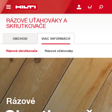
A HLAVNÝ OBSAH
PRIHLÁSIŤ ALEBO ZARE
KOŠÍK
RÁZOVÉ UŤAHOVÁKY A
SKRUTKOVAČE
OBCHOD
VIAC INFORMÁCIÍ
Rázové skrutkovače
Rázové uťahováky
Rázové