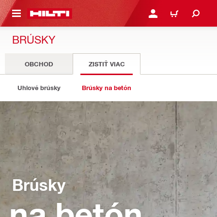
A HLAVNÝ OBSAH
PRIHLÁSIŤ ALEBO ZARE
KOŠÍK
BRÚSKY
OBCHOD
ZISTIŤ VIAC
Uhlové brúsky
Brúsky na betón
Brúsky
na betón