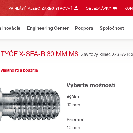
PRIHLÁSIŤ ALEBO ZAREGISTROVAŤ
OBJEDNÁVKY
KONT
a inovácie
Engineering Center
Podpora
Spoločnosť
 TYČE X-SEA-R 30 MM M8
Závitový klinec X-SEA-R 
Vlastnosti a použitia
Vyberte možnosti
Výška
30 mm
Priemer
10 mm