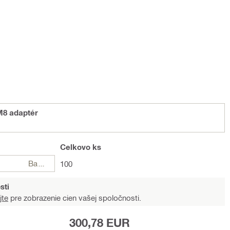
M8 adaptér
Celkovo
ks
Balení
100
sti
jte
pre zobrazenie cien vašej spoločnosti.
300,78 EUR