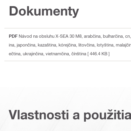
Dokumenty
PDF
Návod na obsluhu X-SEA 30 M8
, arabčina, bulharčina, cn
ina, japončina, kazaština, kórejčina, litovčina, lotyština, malajč
ečtina, ukrajinčina, vietnamčina, čínština
[ 446.4 KB ]
Vlastnosti a použiti