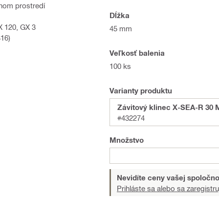
vnom prostredí
Dĺžka
GX 120, GX 3
45 mm
316)
Veľkosť balenia
100 ks
Varianty produktu
Závitový klinec X-SEA-R 30 
#432274
Množstvo
Nevidíte ceny vašej spoločno
Prihláste sa alebo sa zaregistru