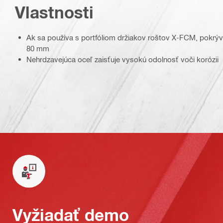
Vlastnosti
Ak sa používa s portfóliom držiakov roštov X-FCM, pokrý
80 mm
Nehrdzavejúca oceľ zaisťuje vysokú odolnosť voči korózii
Vyžiadať demo