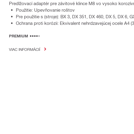
Predlžovací adaptér pre závitové klince M8 vo vysoko korozí
Použitie: Upevňovanie roštov
Pre použitie s (stroje): BX 3, DX 351, DX 460, DX 5, DX 6, 
Ochrana proti korózii: Ekvivalent nehrdzavejúcej ocele A4 (
PREMIUM
VIAC INFORMÁCIÍ