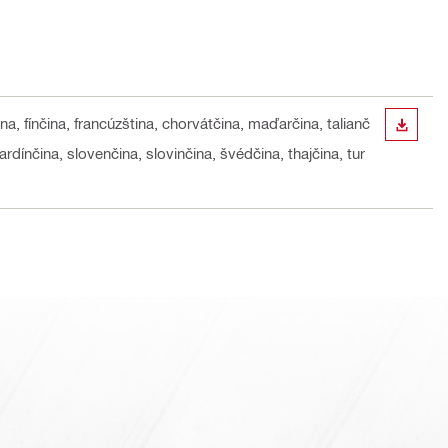
ina, fínčina, francúzština, chorvátčina, maďarčina, talianč
STIAH
ardínčina, slovenčina, slovinčina, švédčina, thajčina, tur