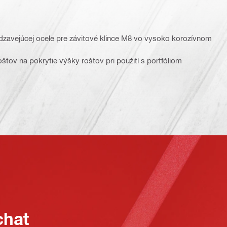
rdzavejúcej ocele pre závitové klince M8 vo vysoko korozívnom
štov na pokrytie výšky roštov pri použití s portfóliom
chat