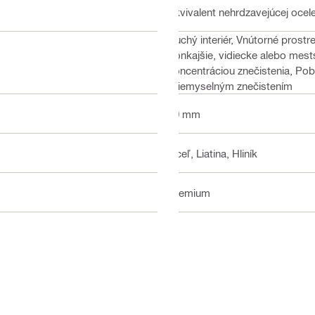
Ekvivalent nehrdzavejúcej ocele
Suchý interiér, Vnútorné prost
Vonkajšie, vidiecke alebo mest
koncentráciou znečistenia, Pob
priemyselným znečistením
10 mm
Oceľ, Liatina, Hliník
Premium