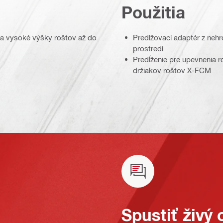
Použitia
va vysoké výšky roštov až do
Predlžovací adaptér z neh
prostredí
Predĺženie pre upevnenia ro
držiakov roštov X-FCM
Spustiť živý 