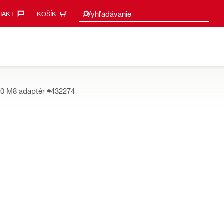
Vyhľadať návrhy
Vyhľadávanie
AKT‎
KOŠÍK
30 M8 adaptér
#432274