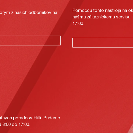
Pomocou tohto nástroja na oka
ktorým z našich odborníkov na
nášmu zákazníckemu servisu. T
17:00.
tných poradcov Hilti. Budeme
 8:00 do 17:00.