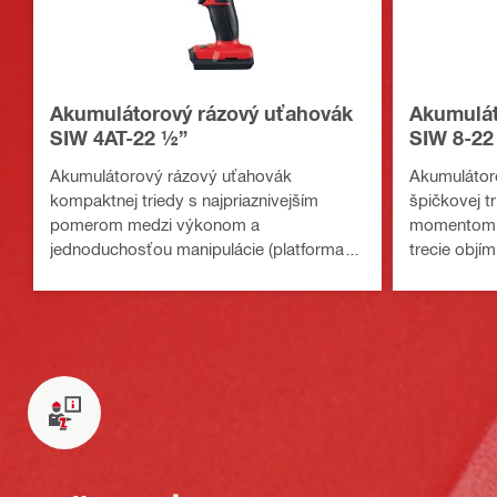
Akumulátorový rázový uťahovák
Akumulát
SIW 4AT-22 ½”
SIW 8-22
Akumulátorový rázový uťahovák
Akumulátor
kompaktnej triedy s najpriaznivejším
špičkovej t
pomerom medzi výkonom a
momentom 
jednoduchosťou manipulácie (platforma
trecie objí
akumulátora Nuron)
konštrukcií 
akumulátor