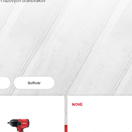
ch rázových uťahovákov
Softvér
NOVÉ