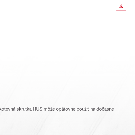
STIAH
á kotevná skrutka HUS môže opätovne použiť na dočasné