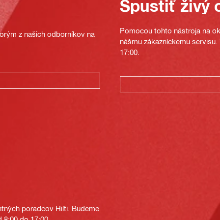
Spustiť živý 
Pomocou tohto nástroja na oka
ktorým z našich odborníkov na
nášmu zákazníckemu servisu. T
17:00.
tných poradcov Hilti. Budeme
 8:00 do 17:00.