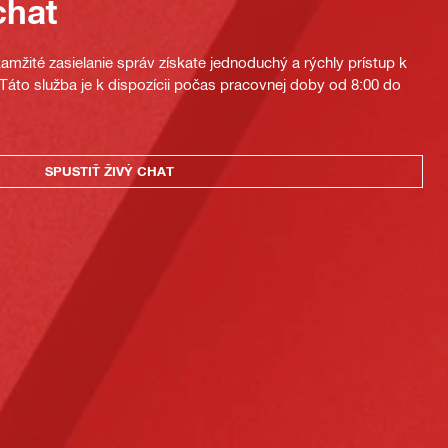
chat
mžité zasielanie správ získate jednoduchý a rýchly prístup k
áto služba je k dispozícii počas pracovnej doby od 8:00 do
SPUSTIŤ ŽIVÝ CHAT