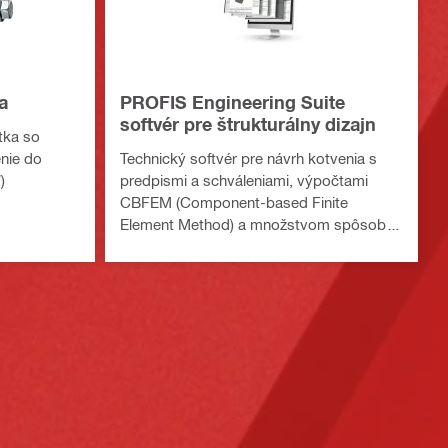
a
PROFIS Engineering Suite
softvér pre štrukturálny dizajn
tka so
nie do
Technický softvér pre návrh kotvenia s
)
predpismi a schváleniami, výpočtami
CBFEM (Component-based Finite
Element Method) a množstvom spôsobov
upevnenia