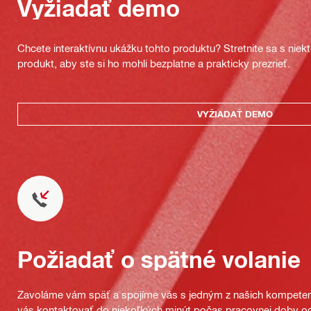
Vyžiadať demo
Chcete interaktívnu ukážku tohto produktu? Stretnite sa s nie
produkt, aby ste si ho mohli bezplatne a prakticky prezrieť.
VYŽIADAŤ DEMO
Požiadať o spätné volanie
Zavoláme vám späť a spojíme vás s jedným z našich kompeten
vás kontaktovať do niekoľkých minút počas pracovnej doby od