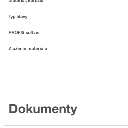
Materiál, korózia
Typ hlavy
PROFIS softvér
Zloženie materiálu
Dokumenty