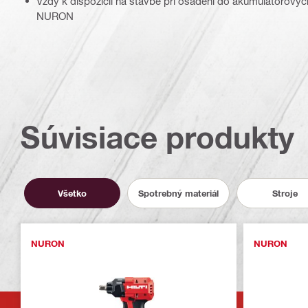
Vždy k dispozícii na stavbe pri osadení do akumulátorový
NURON
Súvisiace produkty
Všetko
Spotrebný materiál
Stroje
NURON
NURON