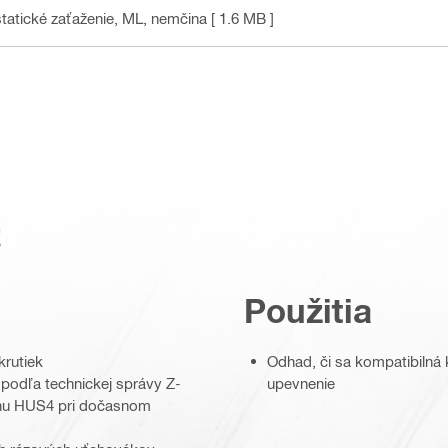
tatické zaťaženie, ML
, nemčina
[ 1.6 MB ]
a
Použitia
krutiek
Odhad, či sa kompatibiln
podľa technickej správy Z-
upevnenie
tónu HUS4 pri dočasnom