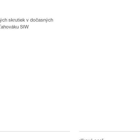
ných skrutiek v dočasných
uťahováku SIW