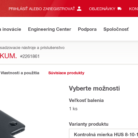
PRIHLÁSIŤ ALEBO ZAREGISTROVAŤ
OBJEDNÁVKY
KONT
a inovácie
Engineering Center
Podpora
Spoločnosť
sadzovacie nástroje a príslušenstvo
AKUM.
#2261861
Vlastnosti a použitia
Súvisiace produkty
Vyberte možnosti
Veľkosť balenia
1 ks
Varianty produktu
Kontrolná mierka HUS 8-10