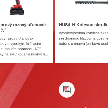
orový rázový uťahovák
HUS4-H Kotevná skrutk
 ½”
Vysokovýkonná kotviaca skru
ový rázový uťahovák
šesťhrannou hlavou na upevne
riedy s vysokým krútiacim
betónu a muriva (uhlíková oceľ
a upnutím pomocou 1/2"
mky na skrutkovanie nosných
a kotvenia (platforma
a Nuron)