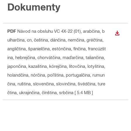
Dokumenty
PDF
Návod na obsluhu VC 4X-22 (01)
, arabčina, b
STIAH
ulharčina, cn, čeština, dánčina, nemčina, gréčtina,
angličtina, španielčina, estónčina, fínčina, francúzšt
ina, hebrejčina, chorvátčina, maďarčina, taliančina,
japončina, kazaština, kórejčina, litovčina, lotyština,
holandčina, nórčina, poľština, portugalčina, rumun
čina, ruština, slovenčina, slovinčina, švédčina, ture
čtina, ukrajinčina, čínština, srbčina
[ 5.4 MB ]