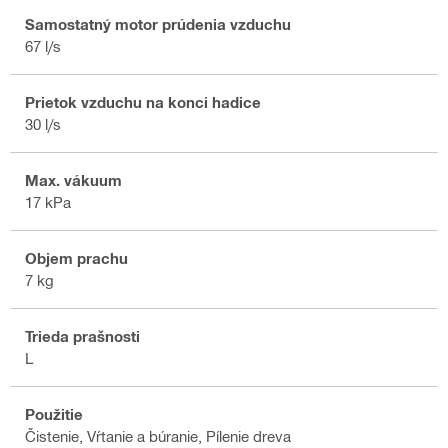
Samostatný motor prúdenia vzduchu
67 l/s
Prietok vzduchu na konci hadice
30 l/s
Max. vákuum
17 kPa
Objem prachu
7 kg
Trieda prašnosti
L
Použitie
Čistenie, Vŕtanie a búranie, Pílenie dreva