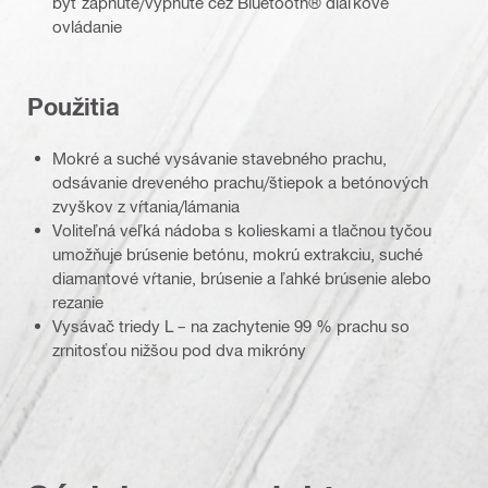
byť zapnuté/vypnuté cez Bluetooth® diaľkové
ovládanie
Použitia
Mokré a suché vysávanie stavebného prachu,
odsávanie dreveného prachu/štiepok a betónových
zvyškov z vŕtania/lámania
Voliteľná veľká nádoba s kolieskami a tlačnou tyčou
umožňuje brúsenie betónu, mokrú extrakciu, suché
diamantové vŕtanie, brúsenie a ľahké brúsenie alebo
rezanie
Vysávač triedy L – na zachytenie 99 % prachu so
zrnitosťou nižšou pod dva mikróny