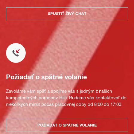
SPUSTIŤ ŽIVÝ CHAT
Požiadať o spätné volanie
Zavoláme vám späť a spojíme vás s jedným z našich
kompetentných poradcov Hilti. Budeme vás kontaktovať do
niekoľkých minút počas pracovnej doby od 8:00 do 17:00.
POŽIADAŤ O SPÄTNÉ VOLANIE