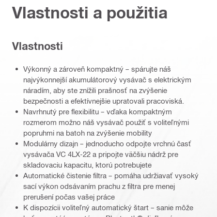
Vlastnosti a použitia
Vlastnosti
Výkonný a zároveň kompaktný – spárujte náš
najvýkonnejší akumulátorový vysávač s elektrickým
náradím, aby ste znížili prašnosť na zvýšenie
bezpečnosti a efektívnejšie upratovali pracoviská.
Navrhnutý pre flexibilitu – vďaka kompaktným
rozmerom možno náš vysávač použiť s voliteľnými
popruhmi na batoh na zvýšenie mobility
Modulárny dizajn – jednoducho odpojte vrchnú časť
vysávača VC 4LX-22 a pripojte väčšiu nádrž pre
skladovaciu kapacitu, ktorú potrebujete
Automatické čistenie filtra – pomáha udržiavať vysoký
sací výkon odsávaním prachu z filtra pre menej
prerušení počas vašej práce
K dispozícii voliteľný automatický štart – sanie môže