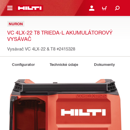
A HLAVNÝ OBSAH
PRIHLÁSIŤ ALEBO ZARE
KOŠÍK
NURON
VC 4LX-22 T8 TRIEDA-L AKUMULÁTOROVÝ
VYSÁVAČ
Vysávač VC 4LX-22 & T8
#2415328
Configurator
Technické údaje
Dokumenty