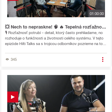
01:00:00
💥 Nech to nepraskne! 🧠 🔥 Tepelná rozťažnosť
bez stresu ⚙️
🎙️ Rozťažnosť potrubí – detail, ktorý často prehliadame, no
rozhoduje o funkčnosti a životnosti celého systému. V tejto
epizóde Hilti Talks sa s trojicou odborníkov pozrieme na to,
ako potrubia „dýchajú“ a ako ich správne kompenzovať, aby
všetko fungovalo bez stresu – a bez prasklín. Hosťami sú: 🔴
345
Ing. Stanislav Havlíček, jednateľ spoločnosti BBA
Kompenzátory spol. s r.o. 🔴 Ing. Jan Beran, vedúci ateliéru
Vytápění, chlazení, projekce v spoločnosti SUBTECH 🔴 Ing.
Petr Spáčil, Field Engineer Leader Hilti ČR 💡 Praktické tipy,
časté chyby z praxe aj nové trendy v oblasti kompenzácie
dilatácií – všetko v jednej epizóde.