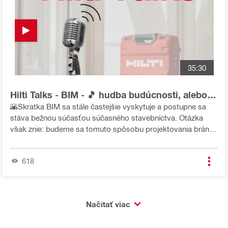
35:30
Hilti Talks - BIM - 🎵 hudba budúcnosti, alebo
realita dnešných stavieb 🏨?
🌇Skratka BIM sa stále častejšie vyskytuje a postupne sa
stáva bežnou súčasťou súčasného stavebníctva. Otázka
však znie: budeme sa tomuto spôsobu projektovania brániť?
A aký je aktuálny stav digitalizácie v našich krajinách? Či je
BIM využiteľný aj po dokončení stavby? Tieto otázky, ale aj
618
ďalšie, nám zodpovedal pán Ing. Petr Matyáš, predseda
predstavenstva Odbornej rady pre BIM, ktorá aktívne
prispieva k štandardizácii a digitalizácii procesov v oblasti
stavebníctva.
Načítať viac