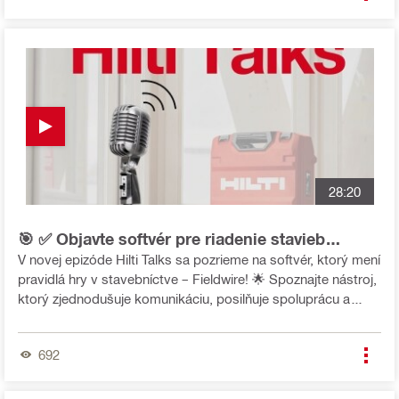
Našim hosťom bola Eliška Kopačková, ktorá vám priblíži
projekt, na ktorom participujeme my a môžte aj vy Stavíme
školu v Zambii - Kashitu School. 🏡
28:20
🎯 ✅ Objavte softvér pre riadenie stavieb
FIELDWIRE BY HILTI
V novej epizóde Hilti Talks sa pozrieme na softvér, ktorý mení
pravidlá hry v stavebníctve – Fieldwire! 🌟 Spoznajte nástroj,
ktorý zjednodušuje komunikáciu, posilňuje spoluprácu a
zvyšuje efektivitu na stavbách aj vo firmách. Tentokrát sa k
nám pridala Veronika Božičová a špeciálny hosť Peter Obert
692
zo spoločnosti MSD Company s.r.o., ktorý sa podelil o svoje
skúsenosti z praxe. Pre projektových manažérov, inžinierov
či všetkých, ktorých zaujímajú inovácie v stavebníctve –