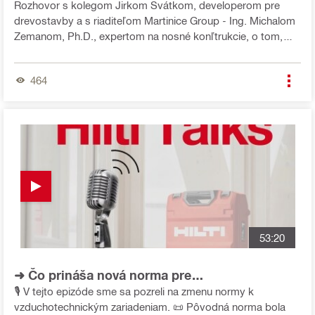
maximum z dreva a betónu
Rozhovor s kolegom Jirkom Svátkom, developerom pre
drevostavby a s riaditeľom Martinice Group - Ing. Michalom
Zemanom, Ph.D., expertom na nosné konľtrukcie, o tom,
prečo spriahnuté drevobetónové stropy nie sú len o
udržateľnosti, ale aj o statike, rýchlosti výstavby a efektivite
464
využitia priestoru. ➡️ Kde dávajú tieto stropy zmysel? ➡️ Aké
výhody táto kombinácia prináša? ➡️ Čo na ne hovoria
projektanti a developeri? ➡️ Ako sa navrhujú v praxi? ➡️ Ako
je to je s CO2 a akými certifikátmi táto kombinácia
disponuje? Vypočujte si tento diel a dozviete sa množstvo
zaujímavých a pokrokových informácií.
53:20
➜ Čo prináša nová norma pre
vzduchotechnické zariadenia?💨🔥💨
🎙️ V tejto epizóde sme sa pozreli na zmenu normy k
vzduchotechnickým zariadeniam. 📜 Pôvodná norma bola