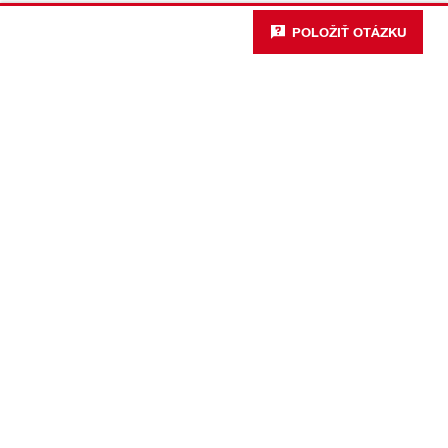
POLOŽIŤ OTÁZKU
#Making
Construction
Better