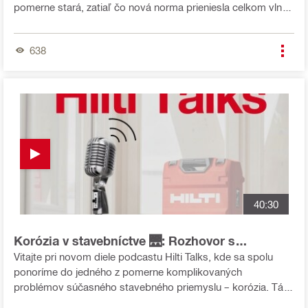
pomerne stará, zatiaľ čo nová norma prieniesla celkom vlnu
🌊 rozruchu. 😲 🙏 Ďakujem Ing. Tomášovi Krchnákovi -
viceprezidentovi Asociácie pasívnej požiarnej ochrany
638
Slovenskej republiky a kolegovi Alešovi Havlovi, ktorý
zastupuje v 🔥🔥🔥požiarnej ochrane Českú republiku za
podnetnú diskusiu, kde jasne vysvetľujeme aký je rozdiel
medzi pôvodnou a novou normou. 📏🔍🔥
40:30
Korózia v stavebníctve 🌉: Rozhovor s
expertkou Ing. Kateřinou Kreislovou Ph.D.
Vitajte pri novom diele podcastu Hilti Talks, kde sa spolu
(SVUOM)
ponoríme do jedného z pomerne komplikovaných
problémov súčasného stavebného priemyslu – korózia. Táto
tichá hrozba môže ohroziť bezpečnosť a životnosť