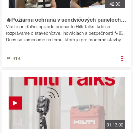
42:30
🔥Požiarna ochrana v sendvičových paneloch
🧱
Vitajte pri ďalšej epizóde podcastu Hilti Talks, kde sa
rozprávame o stavebníctve, inováciách a bezpečnosti 🔧🏗️.
Dnes sa zameriame na tému, ktorá je pre moderné stavby
mimoriadne dôležitá – požiarna ochrana v sendvičových
paneloch 🔥🧱. Tieto konštrukčné prvky nachádzame v
419
priemyselných halách, logistických centrách aj obchodných
objektoch. Ako správne navrhovať a realizovať protipožiarne
opatrenia? Aké sú najčastejšie riziká a čo prinášajú nové
technológie v tejto oblasti? O tom všetkom sa budeme
rozprávať s našimi hosťami: 👉 Ing. Klára Roďanová z Hilti
👉 Ing. Martin Kučera z Kingspan
01:13:00