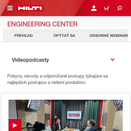
A HLAVNÝ OBSAH
PRIHLÁSIŤ ALEBO ZARE
KOŠÍK
ENGINEERING CENTER
PREHĽAD
OPÝTAŤ SA
ODBORNÉ WEBINÁRE
Videopodcasty
Pokyny, návody a odporúčané postupy týkajúce sa
najlepších postupov a riešení produktov