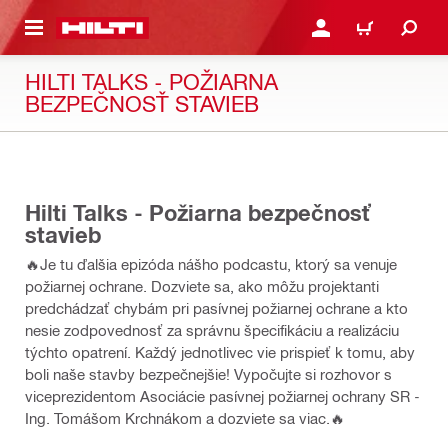
A HLAVNÝ OBSAH
PRIHLÁSIŤ ALEBO ZARE
KOŠÍK
HILTI TALKS - POŽIARNA
BEZPEČNOSŤ STAVIEB
36:00
Hilti Talks - Požiarna bezpečnosť
stavieb
🔥Je tu ďalšia epizóda nášho podcastu, ktorý sa venuje
požiarnej ochrane. Dozviete sa, ako môžu projektanti
predchádzať chybám pri pasívnej požiarnej ochrane a kto
nesie zodpovednosť za správnu špecifikáciu a realizáciu
týchto opatrení. Každý jednotlivec vie prispieť k tomu, aby
boli naše stavby bezpečnejšie! Vypočujte si rozhovor s
viceprezidentom Asociácie pasívnej požiarnej ochrany SR -
Ing. Tomášom Krchnákom a dozviete sa viac.🔥