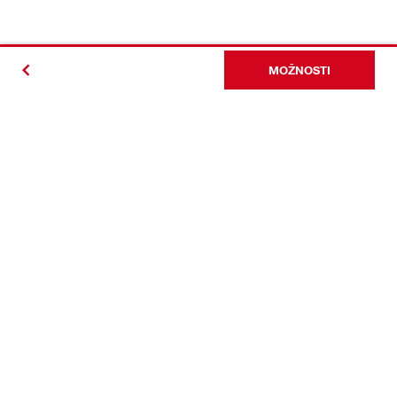
MOŽNOSTI
#Making
Construction
Better