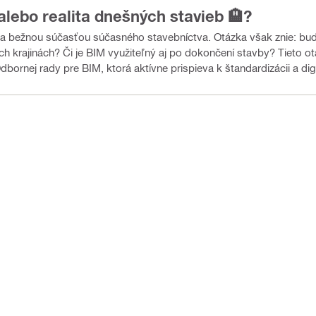
 alebo realita dnešných stavieb 🏨?
ného stavebníctva. Otázka však znie: budeme sa tomuto spôsobu
i je BIM využiteľný aj po dokončení stavby? Tieto otázky, ale aj ďalšie, nám
rnej rady pre BIM, ktorá aktívne prispieva k štandardizácii a digit