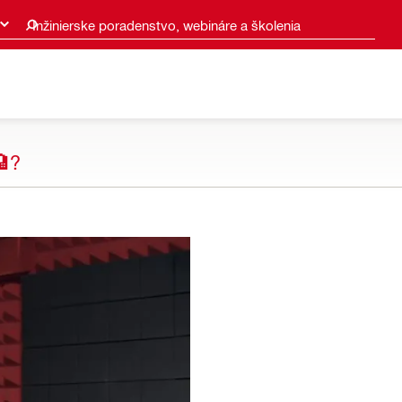
Inžinierske poradenstvo, webináre a školenia
?