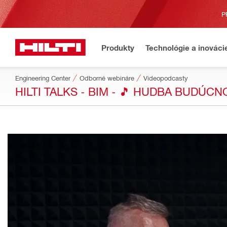
P
Produkty
Technológie a inováci
Engineering Center
Odborné webináre
Videopodcasty
HILTI TALKS - BIM - 🎵 HUDBA BUDÚCN