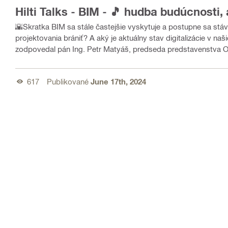
Hilti Talks - BIM - 🎵 hudba budúcnosti,
🌇Skratka BIM sa stále častejšie vyskytuje a postupne sa stáva bežnou súčasťou súčas
projektovania brániť? A aký je aktuálny stav digitalizácie v našich krajinách? Č
zodpovedal pán Ing. Petr Matyáš, predseda predstavenstva Odbo
stavebníctva.
617
Publikované
June 17th, 2024