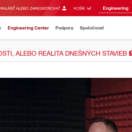
Engineering
RIHLÁSIŤ ALEBO ZAREGISTROVAŤ
KOŠÍK
e
Engineering Center
Podpora
Spoločnosť
OSTI, ALEBO REALITA DNEŠNÝCH STAVIEB 