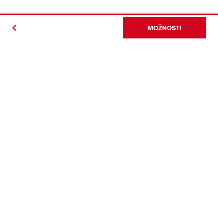
MOŽNOSTI
#Making
Construction
Better