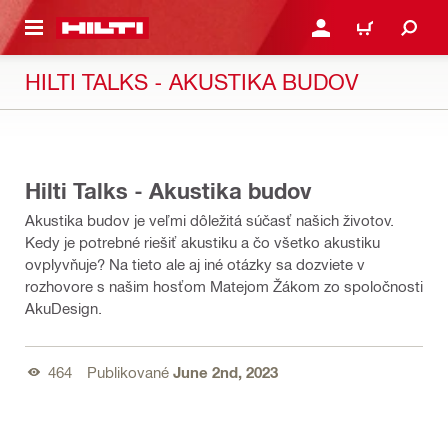
A HLAVNÝ OBSAH
PRIHLÁSIŤ ALEBO ZARE
KOŠÍK
HILTI TALKS - AKUSTIKA BUDOV
20:00
Hilti Talks - Akustika budov
Akustika budov je veľmi dôležitá súčasť našich životov.
Kedy je potrebné riešiť akustiku a čo všetko akustiku
ovplyvňuje? Na tieto ale aj iné otázky sa dozviete v
rozhovore s našim hosťom Matejom Žákom zo spoločnosti
AkuDesign.
464
Publikované
June 2nd, 2023