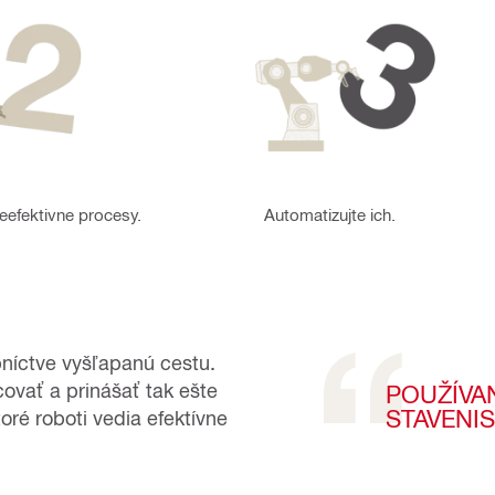
neefektivne procesy.
Automatizujte ich.
bníctve vyšľapanú cestu.
ovať a prinášať tak ešte
POUŽÍVA
STAVENI
toré roboti vedia efektívne