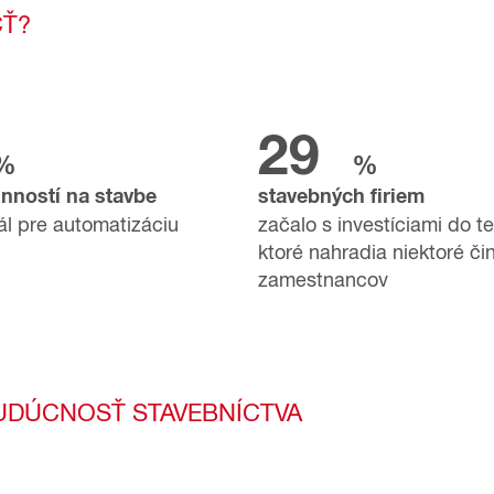
CŤ?
29
%
%
inností na stavbe
stavebných firiem
l pre automatizáciu
začalo s investíciami do te
ktoré nahradia niektoré či
zamestnancov
UDÚCNOSŤ STAVEBNÍCTVA