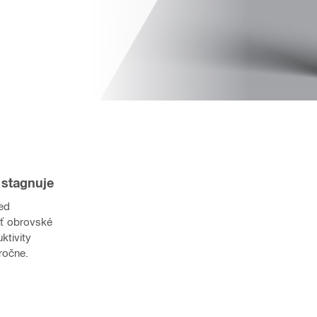
a stagnuje
ed 
ť obrovské 
tivity 
 ročne.