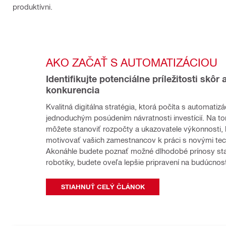
produktívni.
AKO ZAČAŤ S AUTOMATIZÁCIOU
Identifikujte potenciálne príležitosti skôr 
konkurencia
Kvalitná digitálna stratégia, ktorá počíta s automatizác
jednoduchým posúdením návratnosti investícií. Na to
môžete stanoviť rozpočty a ukazovatele výkonnosti, 
motivovať vašich zamestnancov k práci s novými tech
Akonáhle budete poznať možné dlhodobé prínosy sta
robotiky, budete oveľa lepšie pripravení na budúcnos
STIAHNUŤ CELÝ ČLÁNOK