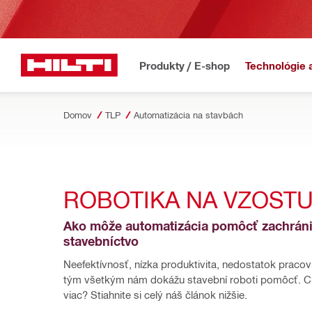
Produkty / E-shop
Technológie 
Domov
TLP
Automatizácia na stavbách
ROBOTIKA NA VZOST
Ako môže automatizácia pomôcť zachrániť
stavebníctvo
Neefektívnosť, nízka produktivita, nedostatok pracovne
tým všetkým nám dokážu stavební roboti pomôcť. Ch
viac? Stiahnite si celý náš článok nižšie.