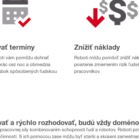
ať termíny
Znížiť náklady
boti vám pomôžu dohnať
Roboti môžu pomôcť znížiť nák
prác cez noc a obmedzia
poistenie zmiernením rizík ľud
rábok spôsobených ľudskou
pracovníkov.
ovať a rýchlo rozhodovať, budú vždy doméno
pracovnej sily kombinovaním schopností ľudí a robotov. Roboti po
činností. S ich pomocou zase môžu byť starší a skúsení zamestnan