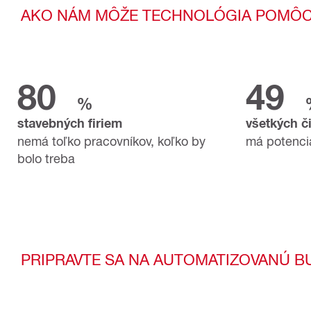
AKO NÁM MÔŽE TECHNOLÓGIA POMÔ
80
49
%
stavebných firiem
všetkých č
nemá toľko pracovníkov, koľko by
má potenciá
bolo treba
PRIPRAVTE SA NA AUTOMATIZOVANÚ B