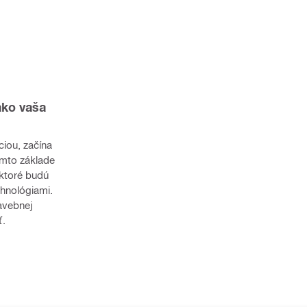
ako vaša 
iou, začína 
mto základe 
ktoré budú 
nológiami. 
vebnej 
ť.