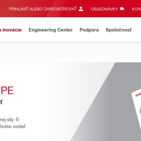
PRIHLÁSIŤ ALEBO ZAREGISTROVAŤ
OBJEDNÁVKY
KONT
a inovácie
Engineering Center
Podpora
Spoločnosť
UPE
 
j sily. S 
cete vedieť 