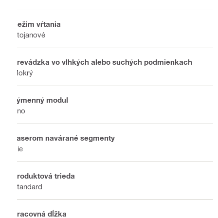
Režim vŕtania
Stojanové
Prevádzka vo vlhkých alebo suchých podmienkach
Mokrý
Výmenný modul
Áno
Laserom navárané segmenty
Nie
Produktová trieda
Standard
Pracovná dĺžka