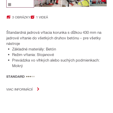
3 OBRÁZKY
1 VIDEÁ
Štandardná jadrová vŕtacia korunka s dĺžkou 430 mm na
jadrové vŕtanie do všetkých druhov betónu – pre všetky
nástroje
Základné materiály: Betón
Režim vŕtania: Stojanové
Prevádzka vo vlhkých alebo suchých podmienkach:
Mokrý
STANDARD
VIAC INFORMÁCIÍ