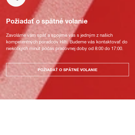
Požiadať o spätné volanie
Zavoláme vám späť a spojíme vás s jedným z našich
kompetentných poradcov Hilti. Budeme vás kontaktovať do
niekoľkých minút počas pracovnej doby od 8:00 do 17:00.
POŽIADAŤ O SPÄTNÉ VOLANIE