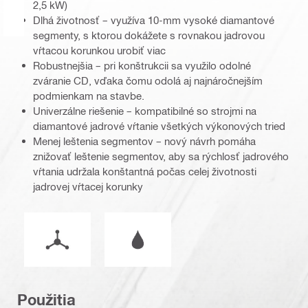
2,5 kW)
Dlhá životnosť – využíva 10-mm vysoké diamantové
segmenty, s ktorou dokážete s rovnakou jadrovou
vŕtacou korunkou urobiť viac
Robustnejšia – pri konštrukcii sa využilo odolné
zváranie CD, vďaka čomu odolá aj najnáročnejším
podmienkam na stavbe.
Univerzálne riešenie – kompatibilné so strojmi na
diamantové jadrové vŕtanie všetkých výkonových tried
Menej leštenia segmentov – nový návrh pomáha
znižovať leštenie segmentov, aby sa rýchlosť jadrového
vŕtania udržala konštantná počas celej životnosti
jadrovej vŕtacej korunky
Pracovný režim
Prevádzka vo vlhkých alebo suchýc
Použitia