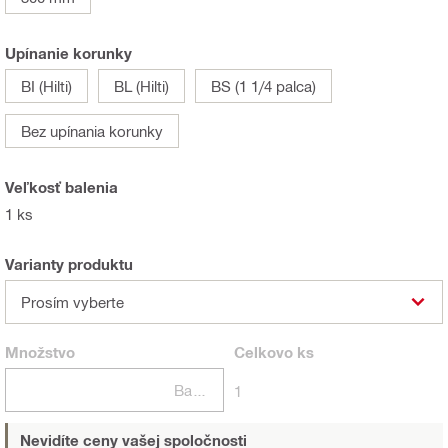
Upínanie korunky
BI (Hilti)
BL (Hilti)
BS (1 1/4 palca)
Bez upínania korunky
Veľkosť balenia
1 ks
Varianty produktu
Prosím vyberte
Množstvo
Celkovo
ks
Balení
1
Nevidíte ceny vašej spoločnosti