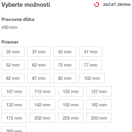
Vyberte možnosti
ZAČAŤ ZNOVA
Pracovná dĺžka
430 mm
Priemer
35 mm
37 mm
42 mm
47 mm
52 mm
62 mm
72 mm
77 mm
82 mm
87 mm
92 mm
102 mm
107 mm
112 mm
122 mm
127 mm
132 mm
142 mm
152 mm
162 mm
172 mm
202 mm
225 mm
250 mm
300 mm