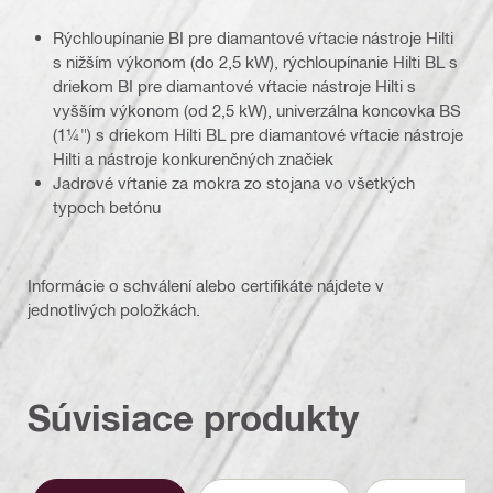
Rýchloupínanie BI pre diamantové vŕtacie nástroje Hilti
s nižším výkonom (do 2,5 kW), rýchloupínanie Hilti BL s
driekom BI pre diamantové vŕtacie nástroje Hilti s
vyšším výkonom (od 2,5 kW), univerzálna koncovka BS
(1¼") s driekom Hilti BL pre diamantové vŕtacie nástroje
Hilti a nástroje konkurenčných značiek
Jadrové vŕtanie za mokra zo stojana vo všetkých
typoch betónu
Informácie o schválení alebo certifikáte nájdete v
jednotlivých položkách.
Súvisiace produkty