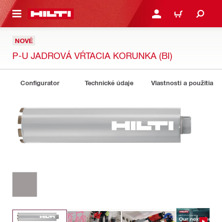
A HLAVNÝ OBSAH
PRIHLÁSIŤ ALEBO ZARE
KOŠÍK
NOVÉ
P-U JADROVÁ VŔTACIA KORUNKA (BI)
Configurator
Technické údaje
Vlastnosti a použitia