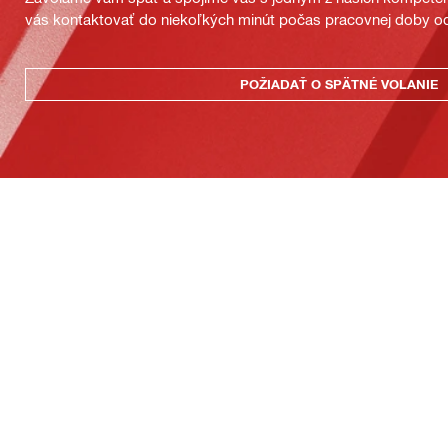
vás kontaktovať do niekoľkých minút počas pracovnej doby od
POŽIADAŤ O SPÄTNÉ VOLANIE