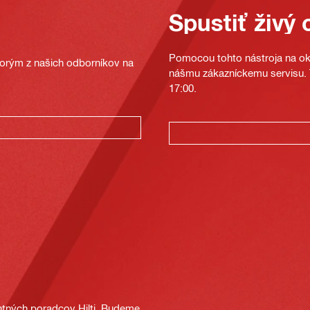
Spustiť živý 
Pomocou tohto nástroja na oka
ktorým z našich odborníkov na
nášmu zákazníckemu servisu. T
17:00.
tných poradcov Hilti. Budeme