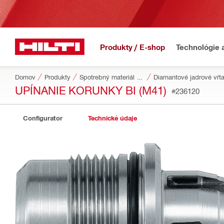
Produkty / E-shop
Technológie 
Domov
Produkty
Spotrebný materiál do náradia
Diamantové jadrové vŕ
UPÍNANIE KORUNKY BI (M41)
#236120
Configurator
Technické údaje