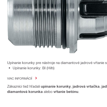
Upínanie korunky pre nástroje na diamantové jadrové vŕtanie
Upínanie korunky: BI (Hilti)
VIAC INFORMÁCIÍ
Zákazníci tiež hľadali
upínanie korunky
,
jadrová vrtačka
,
jad
diamantová korunka
alebo
vŕtanie betónu
.