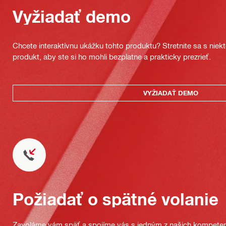
Vyžiadať demo
Chcete interaktívnu ukážku tohto produktu? Stretnite sa s nie
produkt, aby ste si ho mohli bezplatne a prakticky prezrieť.
VYŽIADAŤ DEMO
Požiadať o spätné volanie
Zavoláme vám späť a spojíme vás s jedným z našich kompeten