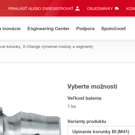
PRIHLÁSIŤ ALEBO ZAREGISTROVAŤ
OBJEDNÁVKY
KONT
a inovácie
Engineering Center
Podpora
Spoločnosť
tacie korunky, X-Change výmenné moduly a segmenty
Vyberte možnosti
Veľkosť balenia
1 ks
Varianty produktu
Upínanie korunky BI (M41)