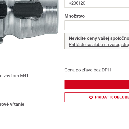
#236120
Množstvo
Nevidíte ceny vašej spoločno
Prihláste sa alebo sa zaregistru
Cena po zľave bez DPH
 so závitom M41
PRIDAŤ K OBĽÚB
rové vŕtanie
,