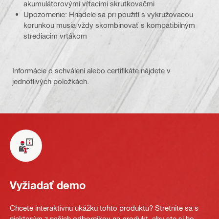
akumulátorovými vŕtacími skrutkovačmi
Upozornenie: Hriadele sa pri použití s vykružovacou
korunkou musia vždy skombinovať s kompatibilným
strediacim vrtákom
Informácie o schválení alebo certifikáte nájdete v
jednotlivých položkách.
Vyžiadať demo
Chcete interaktívnu ukážku tohto produktu? Stretnite sa s
niektorým z našich odborníkov na produkt, aby ste si ho