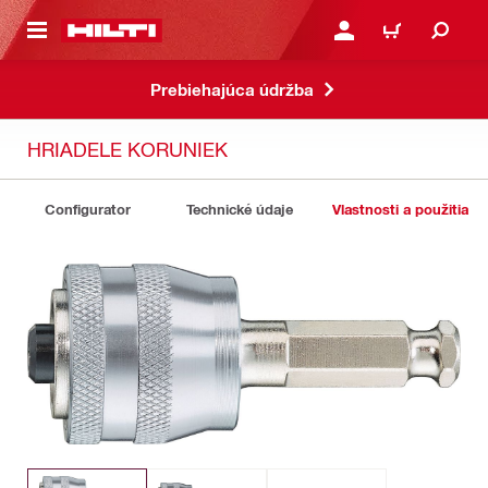
A HLAVNÝ OBSAH
PRIHLÁSIŤ ALEBO ZARE
KOŠÍK
Prebiehajúca údržba
HRIADELE KORUNIEK
Configurator
Technické údaje
Vlastnosti a použitia