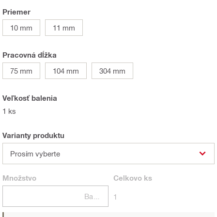
Priemer
10 mm
11 mm
Pracovná dĺžka
75 mm
104 mm
304 mm
Veľkosť balenia
1 ks
Varianty produktu
Prosím vyberte
Množstvo
Celkovo
ks
Balení
1