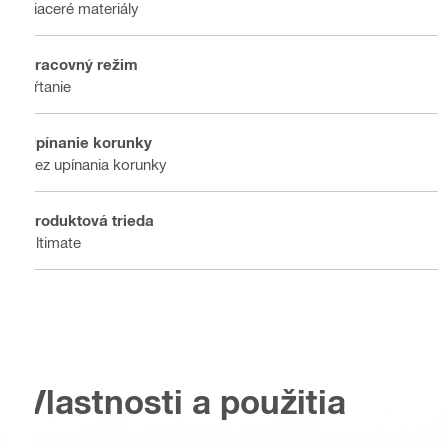
Viaceré materiály
Pracovný režim
Vŕtanie
Upínanie korunky
Bez upínania korunky
Produktová trieda
Ultimate
Vlastnosti a použitia