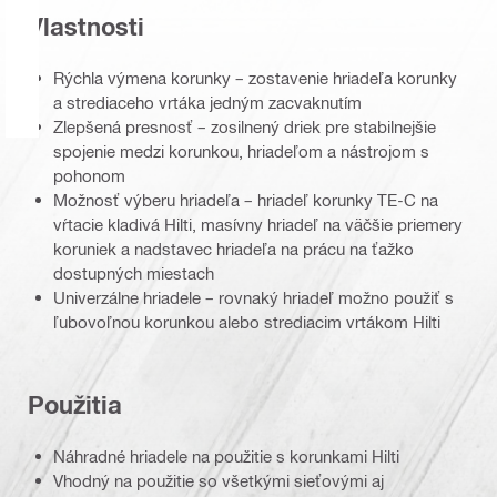
Vlastnosti
Rýchla výmena korunky – zostavenie hriadeľa korunky
a strediaceho vrtáka jedným zacvaknutím
Zlepšená presnosť – zosilnený driek pre stabilnejšie
spojenie medzi korunkou, hriadeľom a nástrojom s
pohonom
Možnosť výberu hriadeľa – hriadeľ korunky TE-C na
vŕtacie kladivá Hilti, masívny hriadeľ na väčšie priemery
koruniek a nadstavec hriadeľa na prácu na ťažko
dostupných miestach
Univerzálne hriadele – rovnaký hriadeľ možno použiť s
ľubovoľnou korunkou alebo strediacim vrtákom Hilti
Použitia
Náhradné hriadele na použitie s korunkami Hilti
Vhodný na použitie so všetkými sieťovými aj