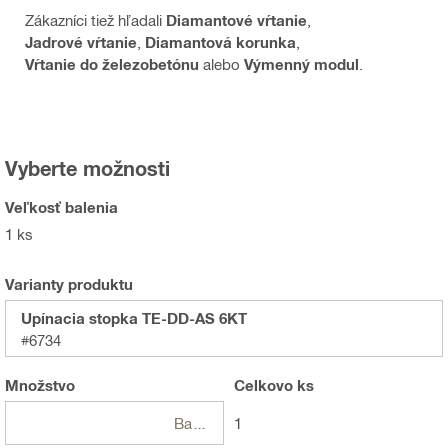
Zákazníci tiež hľadali
Diamantové vŕtanie
,
Jadrové vŕtanie
,
Diamantová korunka
,
Vŕtanie do železobetónu
alebo
Výmenný modul
.
Vyberte možnosti
Veľkosť balenia
1 ks
Varianty produktu
Upínacia stopka TE-DD-AS 6KT
#6734
Množstvo
Celkovo
ks
Balení
1