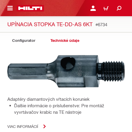
A HLAVNÝ OBSAH
PRIHLÁSIŤ ALEBO ZARE
KOŠÍK
UPÍNACIA STOPKA TE-DD-AS 6KT
#6734
Configurator
Technické údaje
Adaptéry diamantových vŕtacích koruniek
Ďalšie informácie o príslušenstve: Pre montáž
vyvrtávačov krabíc na TE nástroje
VIAC INFORMÁCIÍ