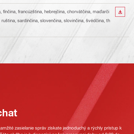
a, fínčina, francúzština, hebrejčina, chorvátčina, maďarči
STIAH
, ruština, sardínčina, slovenčina, slovinčina, švédčina, th
chat
mžité zasielanie správ získate jednoduchý a rýchly prístup k