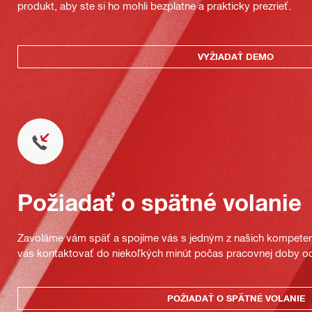
produkt, aby ste si ho mohli bezplatne a prakticky prezrieť.
VYŽIADAŤ DEMO
Požiadať o spätné volanie
Zavoláme vám späť a spojíme vás s jedným z našich kompeten
vás kontaktovať do niekoľkých minút počas pracovnej doby od
POŽIADAŤ O SPÄTNÉ VOLANIE