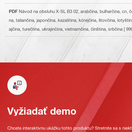
PDF
Návod na obsluhu X-SL B3 02
, arabčina, bulharčina, cn, 
na, taliančina, japončina, kazaština, kórejčina, litovčina, lotyšt
ajčina, turečtina, ukrajinčina, vietnamčina, čínština, srbčina
[ 99
Vyžiadať demo
Chcete interaktívnu ukážku tohto produktu? Stretnite sa s nie