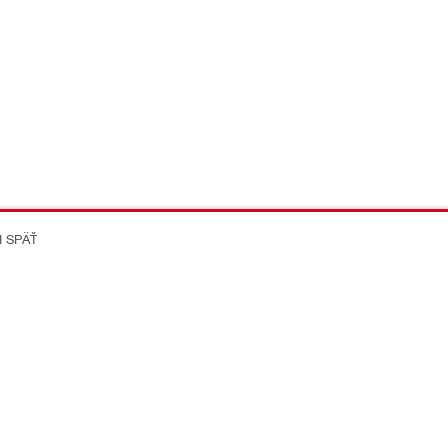
I SPÄŤ
on Better