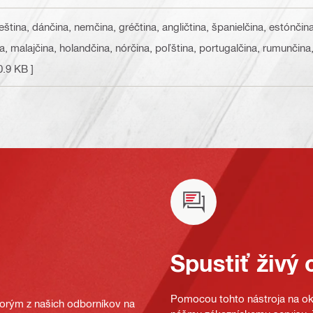
čeština, dánčina, nemčina, gréčtina, angličtina, španielčina, estónčin
ina, malajčina, holandčina, nórčina, poľština, portugalčina, rumunčina
0.9 KB ]
Spustiť živý 
Pomocou tohto nástroja na oka
ktorým z našich odborníkov na