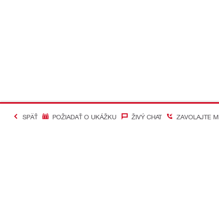
SPÄŤ
POŽIADAŤ O UKÁŽKU
ŽIVÝ CHAT
ZAVOLAJTE M
#Making Constructi