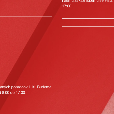
nášmu zákazníckemu servisu. T
17:00.
tných poradcov Hilti. Budeme
 8:00 do 17:00.