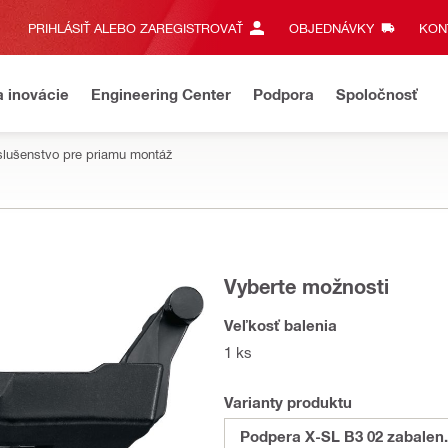
PRIHLÁSIŤ ALEBO ZAREGISTROVAŤ
OBJEDNÁVKY
KONT
a inovácie
Engineering Center
Podpora
Spoločnosť
slušenstvo pre priamu montáž
Vyberte možnosti
Veľkosť balenia
1 ks
Varianty produktu
Podpera X-SL B3 02 zabalen.