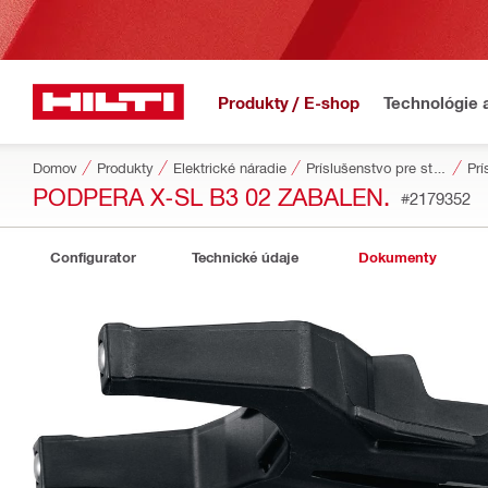
Produkty / E-shop
Technológie 
Domov
Produkty
Elektrické náradie
Príslušenstvo pre stroje
Prí
PODPERA X-SL B3 02 ZABALEN.
#2179352
Configurator
Technické údaje
Dokumenty