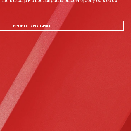
áto služba je k dispozícii počas pracovnej doby od 8:00 do
SPUSTIŤ ŽIVÝ CHAT