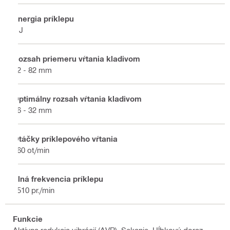
Energia príklepu
6 J
Rozsah priemeru vŕtania kladivom
12 - 82 mm
Optimálny rozsah vŕtania kladivom
16 - 32 mm
Otáčky príklepového vŕtania
360 ot/min
Plná frekvencia príklepu
3510 pr./min
Funkcie
Aktívna redukcia vibrácií (AVR), Sekanie, Hĺbkový doraz