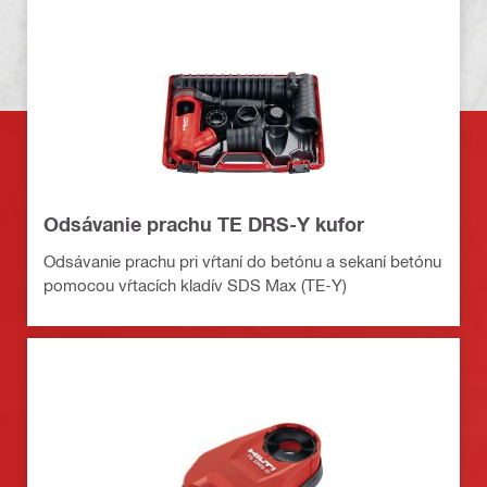
Odsávanie prachu TE DRS-Y kufor
Odsávanie prachu pri vŕtaní do betónu a sekaní betónu
pomocou vŕtacích kladív SDS Max (TE-Y)