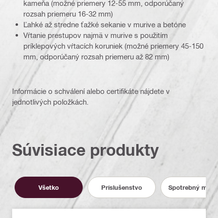
kameňa (možné priemery 12-55 mm, odporúčaný
rozsah priemeru 16-32 mm)
Ľahké až stredne ťažké sekanie v murive a betóne
Vŕtanie prestupov najmä v murive s použitím
príklepových vŕtacích koruniek (možné priemery 45-150
mm, odporúčaný rozsah priemeru až 82 mm)
Informácie o schválení alebo certifikáte nájdete v
jednotlivých položkách.
Súvisiace produkty
Všetko
Príslušenstvo
Spotrebný mater