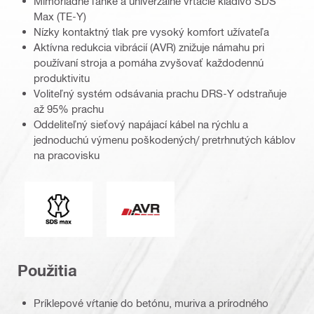
Mimoriadne ľahké a univerzálne vŕtacie kladivo SDS
Max (TE-Y)
Nízky kontaktný tlak pre vysoký komfort užívateľa
Aktívna redukcia vibrácií (AVR) znižuje námahu pri
používaní stroja a pomáha zvyšovať každodennú
produktivitu
Voliteľný systém odsávania prachu DRS-Y odstraňuje
až 95% prachu
Oddeliteľný sieťový napájací kábel na rýchlu a
jednoduchú výmenu poškodených/ pretrhnutých káblov
na pracovisku
Upínanie korunky
Aktívna redukcia vibrácií
Použitia
Príklepové vŕtanie do betónu, muriva a prírodného