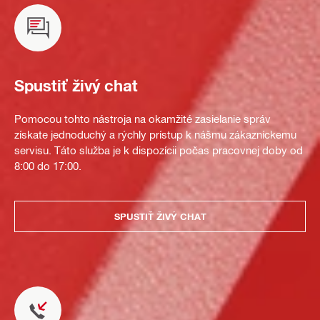
Spustiť živý chat
Pomocou tohto nástroja na okamžité zasielanie správ
získate jednoduchý a rýchly prístup k nášmu zákazníckemu
servisu. Táto služba je k dispozícii počas pracovnej doby od
8:00 do 17:00.
SPUSTIŤ ŽIVÝ CHAT