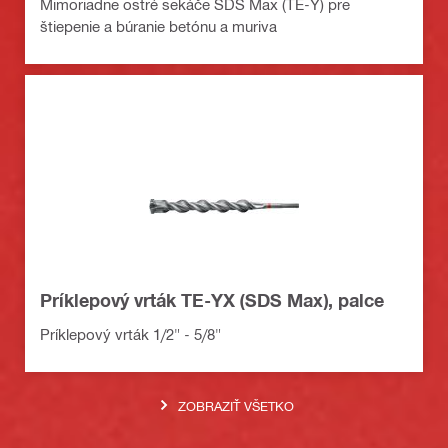
Mimoriadne ostré sekáče SDS Max (TE-Y) pre
štiepenie a búranie betónu a muriva
Príklepový vrták TE-YX (SDS Max), palce
Príklepový vrták 1/2" - 5/8"
ZOBRAZIŤ VŠETKO