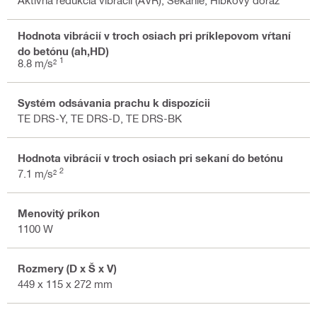
Hodnota vibrácií v troch osiach pri príklepovom vŕtaní
do betónu (ah,HD)
1
8.8 m/s²
Systém odsávania prachu k dispozícii
TE DRS-Y, TE DRS-D, TE DRS-BK
Hodnota vibrácií v troch osiach pri sekaní do betónu
2
7.1 m/s²
Menovitý príkon
1100 W
Rozmery (D x Š x V)
449 x 115 x 272 mm