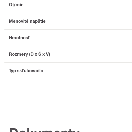
Ot/min
Menovité napätie
Hmotnosť
Rozmery (D x Š x V)
Typ skľučovadla