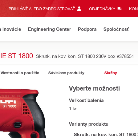
PRIHLÁSIŤ ALEBO ZAREGISTROVAŤ
OBJEDNÁVKY
KONT
a inovácie
Engineering Center
Podpora
Spoločnosť
E ST 1800
Skrutk. na kov. kon. ST 1800 230V box
#378551
Vlastnosti a použitia
Súvisiace produkty
Služby
Vyberte možnosti
Veľkosť balenia
1 ks
Varianty produktu
Skrutk. na kov. kon. ST 1800