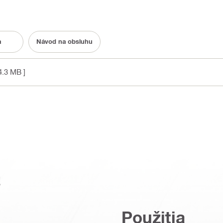
a
Návod na obsluhu
4.3 MB ]
a
Použitia