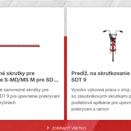
é skrutky pre
Predĺž. na skrutkovanie 
ie S-MD/MS M pre SDT
SDT 9
é samorezné skrutky pre
Vysoko výkonná práca v stoji 
SDT 9 pre upevnenie prekrývaní
so zásobníkovými skrutkami p
rytinách
podlahové aplikácie pre upevn
prekrývaní a rámov
ZOBRAZIŤ VŠETKO