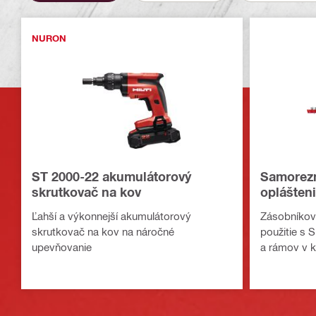
NURON
ST 2000-22 akumulátorový
Samorezn
skrutkovač na kov
oplášten
9
Ľahší a výkonnejší akumulátorový
Zásobníkov
skrutkovač na kov na náročné
použitie s 
upevňovanie
a rámov v k