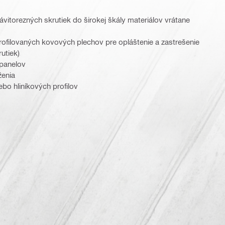
itorezných skrutiek do širokej škály materiálov vrátane
ofilovaných kovových plechov pre opláštenie a zastrešenie
utiek)
 panelov
ženia
bo hliníkových profilov