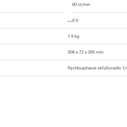
1900 ot/min
230 V
1.9 kg
308 x 72 x 265 mm
Rýchloupínacie skľučovadlo 1/