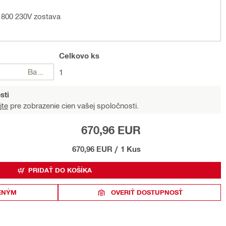
 1800 230V zostava
Celkovo
ks
Balení
1
sti
jte
pre zobrazenie cien vašej spoločnosti.
670,96 EUR
670,96 EUR
/
1 Kus
PRIDAŤ DO KOŠÍKA
ENÝM
OVERIŤ DOSTUPNOSŤ