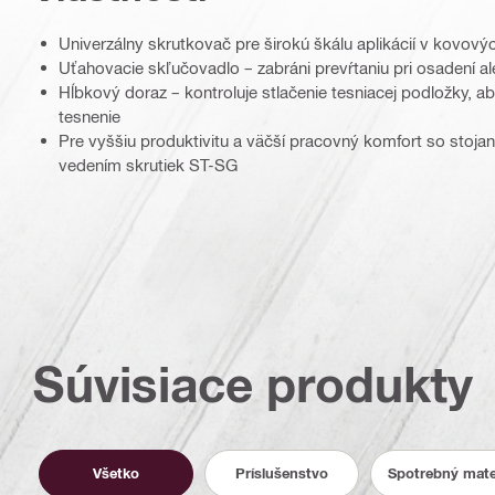
Univerzálny skrutkovač pre širokú škálu aplikácií v kovový
Uťahovacie skľučovadlo – zabráni prevŕtaniu pri osadení a
Hĺbkový doraz – kontroluje stlačenie tesniacej podložky, a
tesnenie
Pre vyššiu produktivitu a väčší pracovný komfort so stoj
vedením skrutiek ST-SG
Súvisiace produkty
Všetko
Príslušenstvo
Spotrebný mate