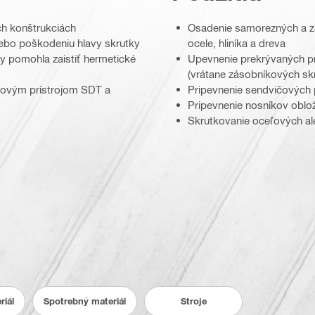
ch konštrukciách
Osadenie samorezných a záv
lebo poškodeniu hlavy skrutky
ocele, hliníka a dreva
by pomohla zaistiť hermetické
Upevnenie prekrývaných pr
(vrátane zásobníkových skr
anovým prístrojom SDT a
Pripevnenie sendvičových
Pripevnenie nosníkov oblo
Skrutkovanie oceľových ale
riál
Spotrebný materiál
Stroje