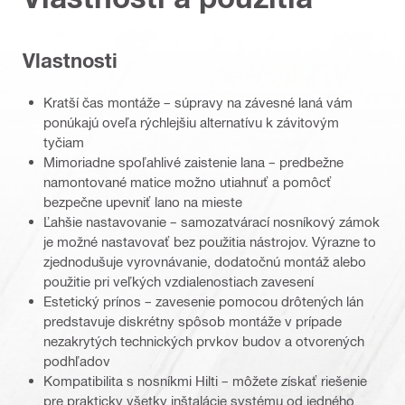
Vlastnosti
Kratší čas montáže – súpravy na závesné laná vám
ponúkajú oveľa rýchlejšiu alternatívu k závitovým
tyčiam
Mimoriadne spoľahlivé zaistenie lana – predbežne
namontované matice možno utiahnuť a pomôcť
bezpečne upevniť lano na mieste
Ľahšie nastavovanie – samozatvárací nosníkový zámok
je možné nastavovať bez použitia nástrojov. Výrazne to
zjednodušuje vyrovnávanie, dodatočnú montáž alebo
použitie pri veľkých vzdialenostiach zavesení
Estetický prínos – zavesenie pomocou drôtených lán
predstavuje diskrétny spôsob montáže v prípade
nezakrytých technických prvkov budov a otvorených
podhľadov
Kompatibilita s nosníkmi Hilti – môžete získať riešenie
pre prakticky všetky inštalácie systému od jedného