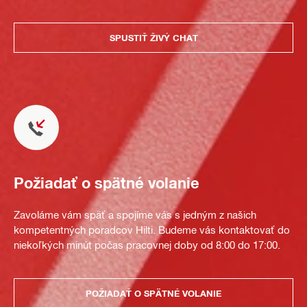
SPUSTIŤ ŽIVÝ CHAT
Požiadať o spätné volanie
Zavoláme vám späť a spojíme vás s jedným z našich
kompetentných poradcov Hilti. Budeme vás kontaktovať do
niekoľkých minút počas pracovnej doby od 8:00 do 17:00.
POŽIADAŤ O SPÄTNÉ VOLANIE