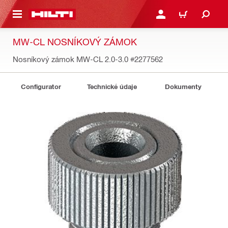
A HLAVNÝ OBSAH
PRIHLÁSIŤ ALEBO ZARE
KOŠÍK
MW-CL NOSNÍKOVÝ ZÁMOK
Nosníkový zámok MW-CL 2.0-3.0
#2277562
Configurator
Technické údaje
Dokumenty