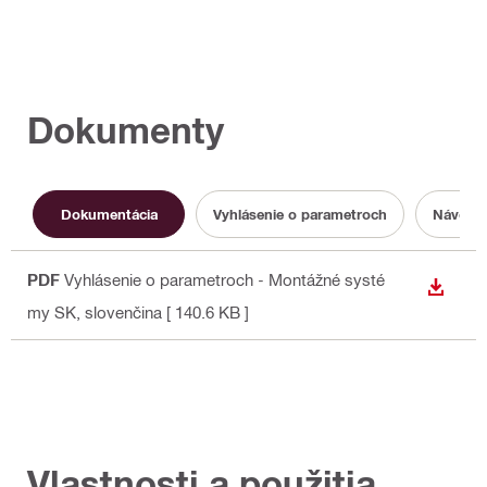
Dokumenty
Dokumentácia
Vyhlásenie o parametroch
Návod n
PDF
Vyhlásenie o parametroch - Montážné systé
STIAH
my SK
, slovenčina
[ 140.6 KB ]
Vlastnosti a použitia