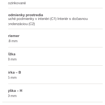
pozinkované
Podmienky prostredia
Suché podmienky v interiéri (C1) Interiér s dočasnou
kondenzáciou (C2)
Priemer
3.8 mm
Dĺžka
58 mm
Šírka – B
15 mm
Výška – H
19 mm