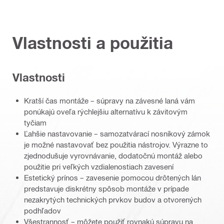
Vlastnosti a použitia
Vlastnosti
Kratší čas montáže – súpravy na závesné laná vám
ponúkajú oveľa rýchlejšiu alternatívu k závitovým
tyčiam
Ľahšie nastavovanie – samozatvárací nosníkový zámok
je možné nastavovať bez použitia nástrojov. Výrazne to
zjednodušuje vyrovnávanie, dodatočnú montáž alebo
použitie pri veľkých vzdialenostiach zavesení
Estetický prínos – zavesenie pomocou drôtených lán
predstavuje diskrétny spôsob montáže v prípade
nezakrytých technických prvkov budov a otvorených
podhľadov
Všestrannosť – môžete použiť rovnakú súpravu na