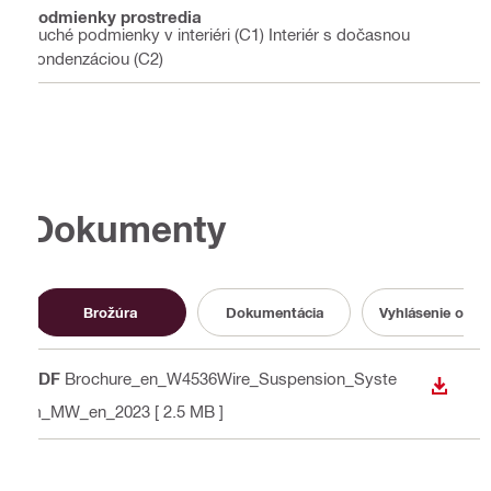
Podmienky prostredia
Suché podmienky v interiéri (C1) Interiér s dočasnou
kondenzáciou (C2)
Dokumenty
Brožúra
Dokumentácia
Vyhlásenie o pa
PDF
Brochure_en_W4536Wire_Suspension_Syste
STIAH
m_MW_en_2023
[ 2.5 MB ]