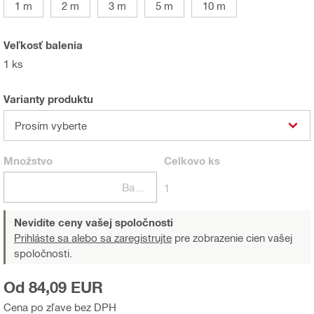
1 m
2 m
3 m
5 m
10 m
Veľkosť balenia
1 ks
Varianty produktu
Prosím vyberte
Množstvo
Celkovo
ks
Balení
1
Nevidíte ceny vašej spoločnosti
Prihláste sa alebo sa zaregistrujte
pre zobrazenie cien vašej
spoločnosti.
Od 84,09 EUR
Cena po zľave bez DPH