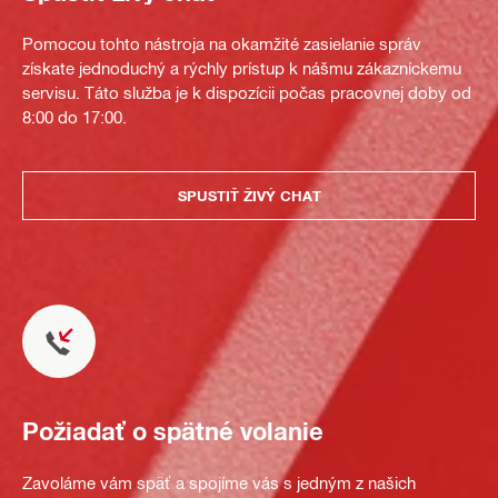
Pomocou tohto nástroja na okamžité zasielanie správ
získate jednoduchý a rýchly prístup k nášmu zákazníckemu
servisu. Táto služba je k dispozícii počas pracovnej doby od
8:00 do 17:00.
SPUSTIŤ ŽIVÝ CHAT
Požiadať o spätné volanie
Zavoláme vám späť a spojíme vás s jedným z našich