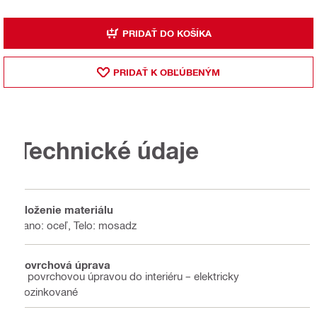
PRIDAŤ DO KOŠÍKA
PRIDAŤ K OBĽÚBENÝM
Technické údaje
Zloženie materiálu
Lano: oceľ, Telo: mosadz
Povrchová úprava
S povrchovou úpravou do interiéru – elektricky
pozinkované