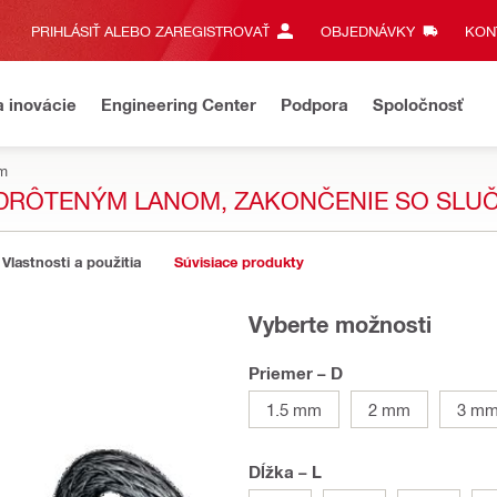
PRIHLÁSIŤ ALEBO ZAREGISTROVAŤ
OBJEDNÁVKY
KONT
a inovácie
Engineering Center
Podpora
Spoločnosť
ém
 DRÔTENÝM LANOM, ZAKONČENIE SO SLU
Vlastnosti a použitia
Súvisiace produkty
Vyberte možnosti
Priemer – D
1.5 mm
2 mm
3 m
Dĺžka – L