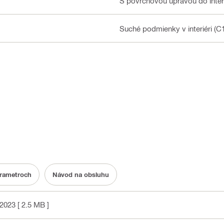
S povrchovou úpravou do interi
Suché podmienky v interiéri (C
arametroch
Návod na obsluhu
2023
[ 2.5 MB ]