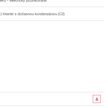
éru – elektricky pozinkované
1) Interiér s dočasnou kondenzáciou (C2)
STIAH