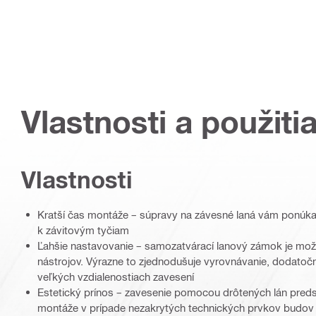
Vlastnosti a použiti
Vlastnosti
Kratší čas montáže – súpravy na závesné laná vám ponúkajú
k závitovým tyčiam
Ľahšie nastavovanie – samozatvárací lanový zámok je mož
nástrojov. Výrazne to zjednodušuje vyrovnávanie, dodatočn
veľkých vzdialenostiach zavesení
Estetický prínos – zavesenie pomocou drôtených lán pred
montáže v prípade nezakrytých technických prvkov budov