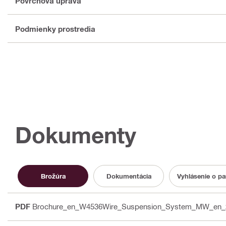
Povrchová úprava
Podmienky prostredia
Dokumenty
Brožúra
Dokumentácia
Vyhlásenie o p
PDF
Brochure_en_W4536Wire_Suspension_System_MW_en_