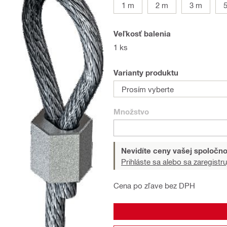
1 m
2 m
3 m
Veľkosť balenia
1 ks
Varianty produktu
Prosím vyberte
Množstvo
Nevidíte ceny vašej spoločno
Prihláste sa alebo sa zaregistru
Cena po zľave bez DPH