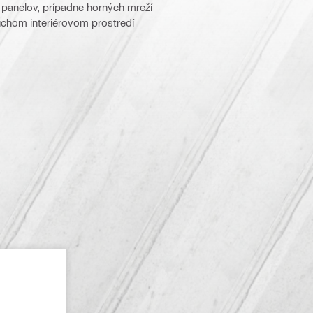
 panelov, prípadne horných mreží
uchom interiérovom prostredí