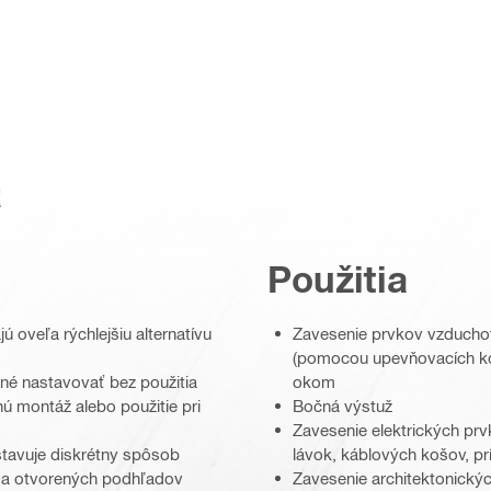
a
Použitia
 oveľa rýchlejšiu alternatívu
Zavesenie prvkov vzduchot
(pomocou upevňovacích kom
né nastavovať bez použitia
okom
ú montáž alebo použitie pri
Bočná výstuž
Zavesenie elektrických pr
stavuje diskrétny spôsob
lávok, káblových košov, prí
 a otvorených podhľadov
Zavesenie architektonickýc