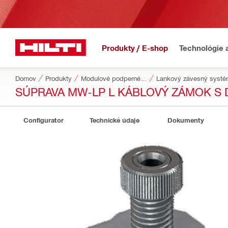
Produkty / E-shop
Technológie 
Domov
Produkty
Modulové podperné systémy
Lankový závesný syst
SÚPRAVA MW-LP L KÁBLOVÝ ZÁMOK S
Configurator
Technické údaje
Dokumenty