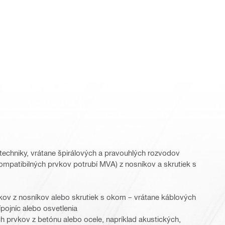
echniky, vrátane špirálových a pravouhlých rozvodov
patibilných prvkov potrubí MVA) z nosníkov a skrutiek s
vkov z nosníkov alebo skrutiek s okom – vrátane káblových
pojníc alebo osvetlenia
h prvkov z betónu alebo ocele, napríklad akustických,