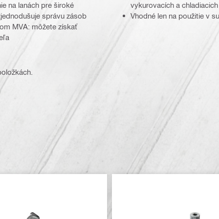
e na lanách pre široké
vykurovacích a chladiacich
 zjednodušuje správu zásob
Vhodné len na použitie v s
liom MVA: môžete získať
eľa
 položkách.