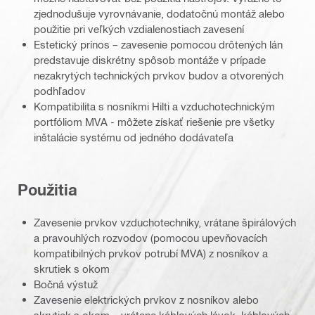
zjednodušuje vyrovnávanie, dodatočnú montáž alebo
použitie pri veľkých vzdialenostiach zavesení
Estetický prínos – zavesenie pomocou drôtených lán
predstavuje diskrétny spôsob montáže v prípade
nezakrytých technických prvkov budov a otvorených
podhľadov
Kompatibilita s nosníkmi Hilti a vzduchotechnickým
portfóliom MVA - môžete získať riešenie pre všetky
inštalácie systému od jedného dodávateľa
Použitia
Zavesenie prvkov vzduchotechniky, vrátane špirálových
a pravouhlých rozvodov (pomocou upevňovacích
kompatibilných prvkov potrubí MVA) z nosníkov a
skrutiek s okom
Bočná výstuž
Zavesenie elektrických prvkov z nosníkov alebo