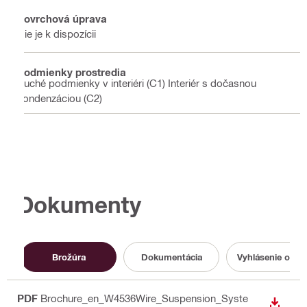
Povrchová úprava
Nie je k dispozícii
Podmienky prostredia
Suché podmienky v interiéri (C1) Interiér s dočasnou
kondenzáciou (C2)
Dokumenty
Brožúra
Dokumentácia
Vyhlásenie o pa
PDF
Brochure_en_W4536Wire_Suspension_Syste
STIAH