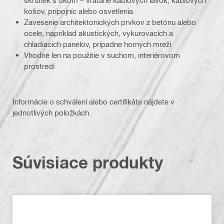
skrutiek s okom – vrátane káblových lávok, káblových
košov, prípojníc alebo osvetlenia
Zavesenie architektonických prvkov z betónu alebo
ocele, napríklad akustických, vykurovacích a
chladiacich panelov, prípadne horných mreží
Vhodné len na použitie v suchom, interiérovom
prostredí
Informácie o schválení alebo certifikáte nájdete v
jednotlivých položkách.
Súvisiace produkty