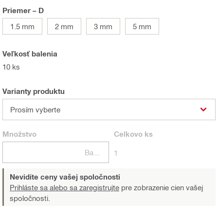
Priemer – D
1.5 mm
2 mm
3 mm
5 mm
Veľkosť balenia
10 ks
Varianty produktu
Prosím vyberte
Množstvo
Celkovo
ks
Balení
1
Nevidíte ceny vašej spoločnosti
Prihláste sa alebo sa zaregistrujte
pre zobrazenie cien vašej
spoločnosti.