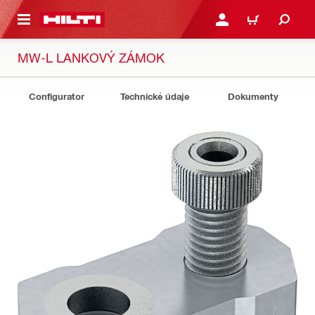
A HLAVNÝ OBSAH
PRIHLÁSIŤ ALEBO ZARE
KOŠÍK
MW-L LANKOVÝ ZÁMOK
Configurator
Technické údaje
Dokumenty