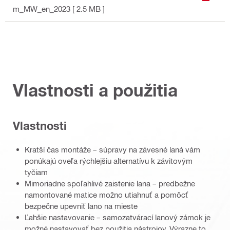
m_MW_en_2023
[ 2.5 MB ]
Vlastnosti a použitia
Vlastnosti
Kratší čas montáže – súpravy na závesné laná vám
ponúkajú oveľa rýchlejšiu alternatívu k závitovým
tyčiam
Mimoriadne spoľahlivé zaistenie lana – predbežne
namontované matice možno utiahnuť a pomôcť
bezpečne upevniť lano na mieste
Ľahšie nastavovanie – samozatvárací lanový zámok je
možné nastavovať bez použitia nástrojov. Výrazne to